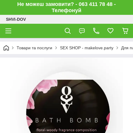
Не можеш замовити? - 063 411 78 48 -
Телефонуй
SHVI-DOV
Товари та послуги
SEX SHOP - makelove.party
Для п