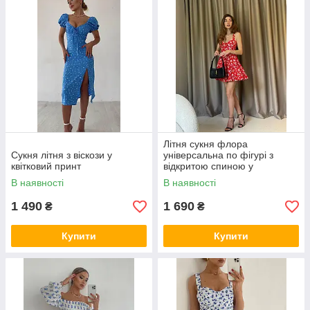
Літня сукня флора
Сукня літня з віскози у
універсальна по фігурі з
квітковий принт
відкритою спиною у
червоному та блакитному
В наявності
В наявності
кольорах
1 490
1 690
₴
₴
Купити
Купити