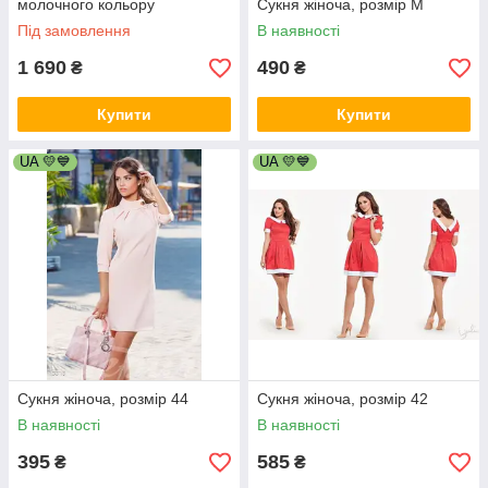
молочного кольору
Сукня жіноча, розмір М
Під замовлення
В наявності
1 690
490
₴
₴
Купити
Купити
UA 💛💙
UA 💛💙
Сукня жіноча, розмір 44
Сукня жіноча, розмір 42
В наявності
В наявності
395
585
₴
₴