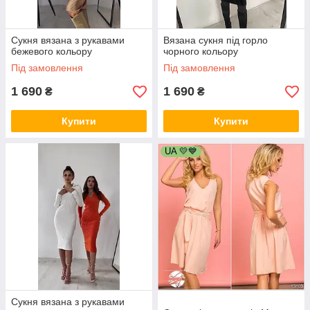
Сукня вязана з рукавами
Вязана сукня під горло
бежевого кольору
чорного кольору
Під замовлення
Під замовлення
1 690
1 690
₴
₴
Купити
Купити
UA 💛💙
Сукня вязана з рукавами