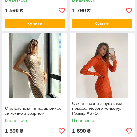
В наявності
В наявності
1 590
1 790
₴
₴
Купити
Купити
Сукня вязана з рукавами
Стильне плаття на шлейках
помаранчевого кольору,
за коліно з розрізом
Розмір XS -S
В наявності
В наявності
1 590
1 690
₴
₴