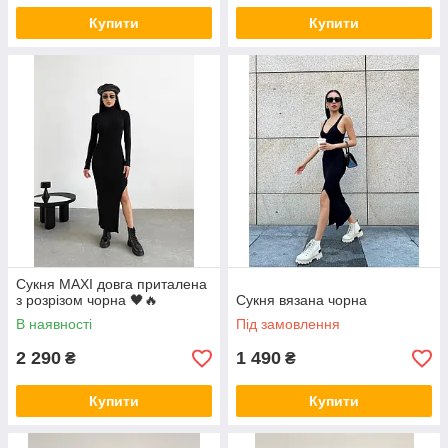
Купити
Купити
Сукня MAXI довга приталена
з розрізом чорна 🖤🔥
Сукня вязана чорна
В наявності
Під замовлення
2 290
1 490
₴
₴
Купити
Купити