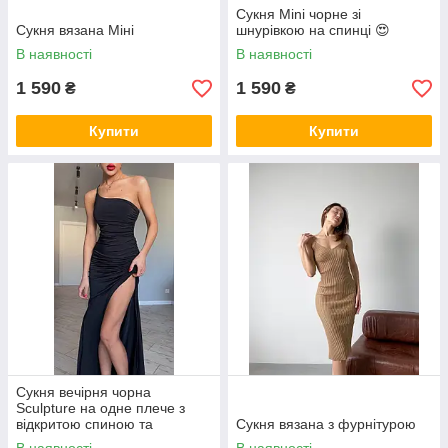
Сукня Mini чорне зі
Сукня вязана Міні
шнурівкою на спинці 😍
В наявності
В наявності
1 590
1 590
₴
₴
Купити
Купити
Сукня вечірня чорна
Sculpture на одне плече з
відкритою спиною та
Сукня вязана з фурнітурою
розрізом