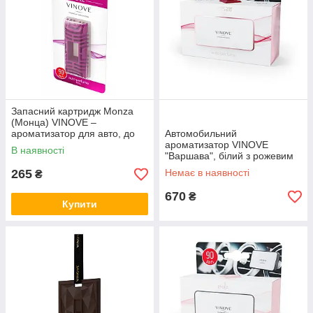
Запасний картридж Monza
(Монца) VINOVE –
ароматизатор для авто, до
Автомобильний
90 днів дії, солодко-квітковий
ароматизатор VINOVE
В наявності
аромат
"Варшава", білий з рожевим
золотом
265
Немає в наявності
₴
670
₴
Купити