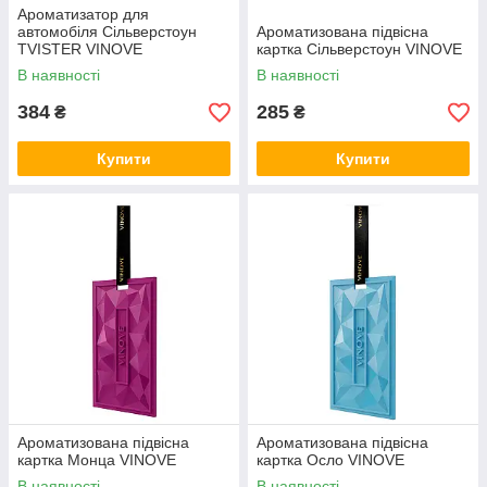
Ароматизатор для
автомобіля Сільверстоун
Ароматизована підвісна
TVISTER VINOVE
картка Сільверстоун VINOVE
В наявності
В наявності
384
285
₴
₴
Купити
Купити
Ароматизована підвісна
Ароматизована підвісна
картка Монца VINOVE
картка Осло VINOVE
В наявності
В наявності