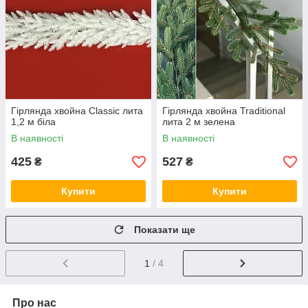
Гірлянда хвойна Classic лита
Гірлянда хвойна Traditional
1,2 м біла
лита 2 м зелена
В наявності
В наявності
425
527
₴
₴
Купити
Купити
Показати ще
1
/ 4
Про нас