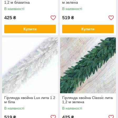
1,2 м блакитна
м зелена
В наявності
В наявності
425
519
₴
₴
Купити
Купити
Гірлянда хвойна Lux лита 1.2
Гірлянда хвойна Classic лита
м біла
1,2 м зелена
В наявності
В наявності
519
425
₴
₴