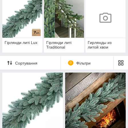
Гірлянди литі Lux
Гірлянди литі
Гирлянды из
Traditional
литой хвои
Сортування
0
Фільтри