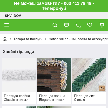
Не можеш замовити? - 063 411 78 48 -
Телефонуй
SHVI-DOV
Товари та послуги
Новорічні ялинки, сосни та аксесуар
Хвойні гірлянди
Гірлянда хвойна
Гірлянда хвойна
Гірлянди литі
Classic із плівки
Elegant із плівки
Classic