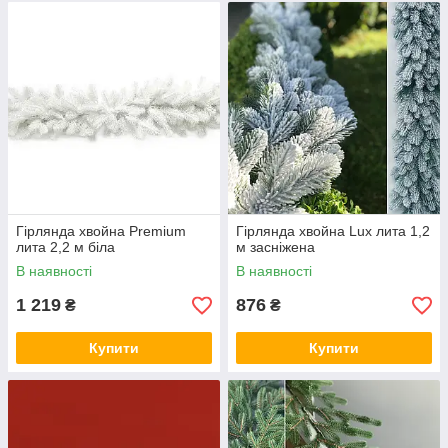
Гірлянда хвойна Premium
Гірлянда хвойна Lux лита 1,2
лита 2,2 м біла
м засніжена
В наявності
В наявності
1 219
876
₴
₴
Купити
Купити