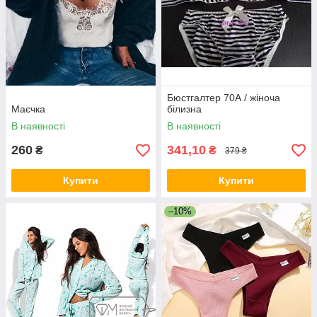
Бюстгалтер 70А / жіноча
Маєчка
білизна
В наявності
В наявності
260
341,10
₴
₴
379 ₴
Купити
Купити
–10%