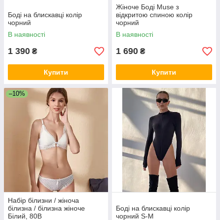
Жіноче Боді Muse з
Боді на блискавці колір
відкритою спиною колір
чорний
чорний
В наявності
В наявності
1 390
1 690
₴
₴
Купити
Купити
–10%
Набір білизни / жіноча
білизна / білизна жіноче
Боді на блискавці колір
Білий, 80В
чорний S-M