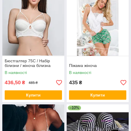
Бюстгалтер 75С / Набір
білизни / жіноча білизна
Піжама жіноча
В наявності
В наявності
436,50
435
₴
₴
485 ₴
Купити
Купити
–10%