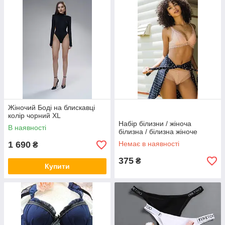
Жіночий Боді на блискавці
колір чорний XL
Набір білизни / жіноча
В наявності
білизна / білизна жіноче
1 690
Немає в наявності
₴
375
₴
Купити