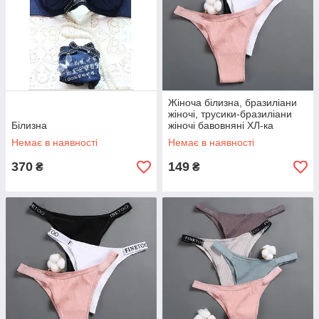
Жіноча білизна, бразиліани
жіночі, трусики-бразиліани
Білизна
жіночі бавовняні ХЛ-ка
Немає в наявності
Немає в наявності
370
149
₴
₴