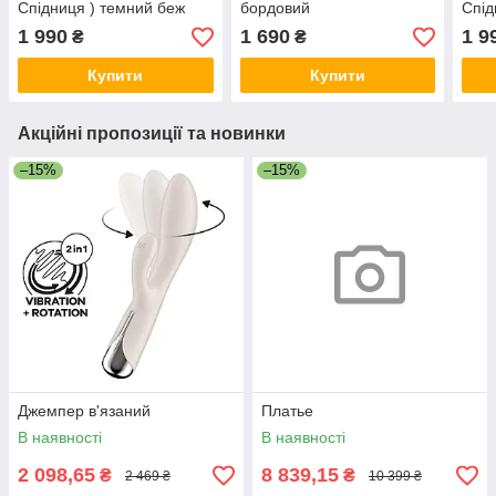
Спідниця ) темний беж
бордовий
Спід
1 990
1 690
1 9
₴
₴
Купити
Купити
Акційні пропозиції та новинки
–15%
–15%
Джемпер в'язаний
Платье
В наявності
В наявності
2 098,65
8 839,15
₴
₴
2 469 ₴
10 399 ₴