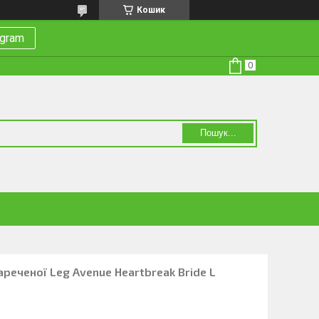
Кошик
egram
Пошук...
реченої Leg Avenue Heartbreak Bride L