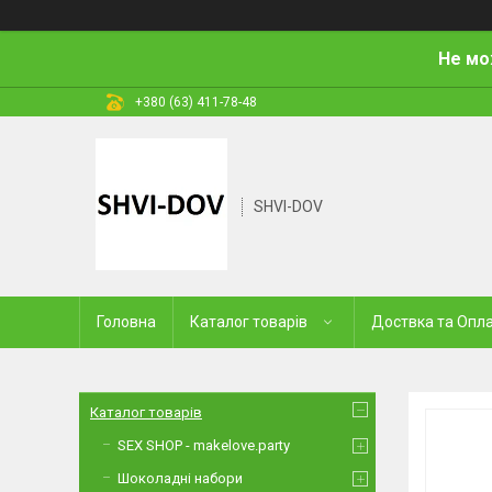
Не мо
+380 (63) 411-78-48
SHVI-DOV
Головна
Каталог товарів
Доствка та Опл
Каталог товарів
SEX SHOP - makelove.party
Шоколадні набори