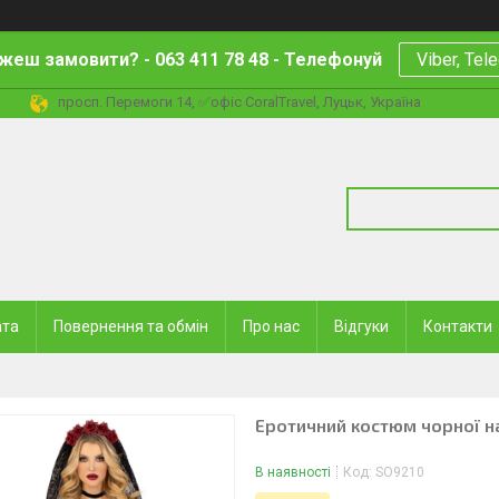
жеш замовити? - 063 411 78 48 - Телефонуй
Viber, Tel
просп. Перемоги 14, ✅офіс CoralTravel, Луцьк, Україна
ата
Повернення та обмін
Про нас
Відгуки
Контакти
Еротичний костюм чорної на
В наявності
Код:
SO9210