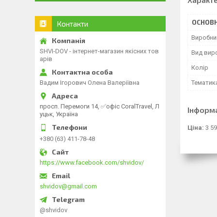
ОСНОВН
Контакти
Виробни
SHVI-DOV - інтернет-магазин якісних тов
Вид вир
арів
Колір
Тематик
Вадим Ігорович Олена Валеріївна
просп. Перемоги 14, ✅офіс CoralTravel, Л
Інформ
уцьк, Україна
Ціна:
3 59
+380 (63) 411-78-48
https://www.facebook.com/shvidov/
shvidov@gmail.com
@shvidov