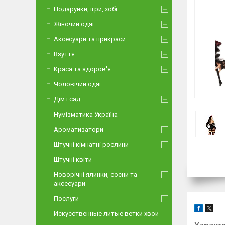
Подарунки, ігри, хобі
Жіночий одяг
Аксесуари та прикраси
Взуття
Краса та здоров'я
Чоловічий одяг
Дім і сад
Нумізматика Україна
Ароматизатори
Штучні кімнатні рослини
Штучні квіти
Новорічні ялинки, сосни та
аксесуари
Послуги
Искусственные литые ветки хвои
Характ