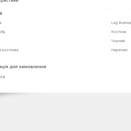
І
к
Leg Avenu
обу
Костюм
Чорний
а костюма
Наречені
ація для замовлення
9 ₴