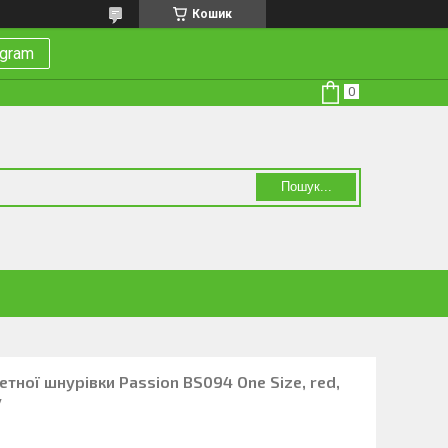
Кошик
egram
Пошук...
сетної шнурівки Passion BS094 One Size, red,
у