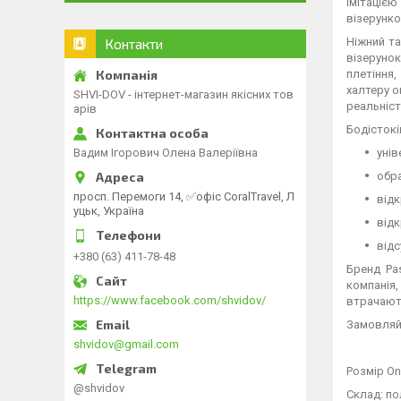
імітаціє
візерунко
Ніжний та
Контакти
візеруно
плетіння
халтеру о
SHVI-DOV - інтернет-магазин якісних тов
реальніст
арів
Бодістокі
унів
Вадим Ігорович Олена Валеріївна
обра
просп. Перемоги 14, ✅офіс CoralTravel, Л
відк
уцьк, Україна
відк
відс
+380 (63) 411-78-48
Бренд Pa
компанія,
https://www.facebook.com/shvidov/
втрачають
Замовляйт
shvidov@gmail.com
Розмір On
@shvidov
Склад: по