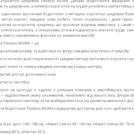
ю корсетної шнурівки Passion BS094. Дизайн бодістокінга вишукано 
м та шнурівкою, а напівпрозора сітка на грудях розпалює найчуттєвіші ф
 одночасно еротичний бодістокінг з імітацією корсетної шнурівки Pas
к імітує корсет, завдяки чому робить талію стрункішою і дуже гарно
, схоже на корсетну шнурівку, що пролягає вздовж животика, у такий
голюються плічка, а спокуслива сіточка підкреслює апетитні груди. Смі
ь навіть найсміливіші фантазії, не знімаючи виробу!
нг Passion BS094 — це:
ерсальний розмір та адаптація по фігурі завдяки еластичності виробу;
з із ноткою аристократичності завдяки імітації квіткового корсета і шн
риті плечі та спинка завдяки петлевому коміру-халтеру;
ритий доступ до інтимної зони;
утність застібок.
ssion на сьогодні є однією з успішних компаній з виробництва ерот
 — задоволення смаку споживачів, незалежно від їхнього віку, фігури аб
 первісного вигляду та не знебарвлюються (за умови правильного дог
е бодістокінг Passion BS094 з відкритим доступом для того, щоб мати 
e Size: зріст 156–186 см, обхват стегон 92–130 см, обхват стегна 50–70 с
ліамід 80 %, еластан 20 %.