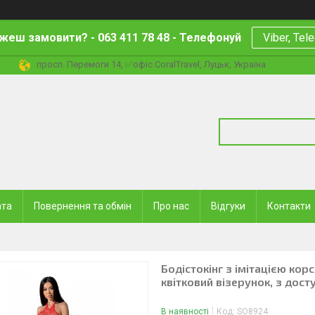
жеш замовити? - 063 411 78 48 - Телефонуй
Viber, Tel
просп. Перемоги 14, ✅офіс CoralTravel, Луцьк, Україна
ата
Повернення та обмін
Про нас
Відгуки
Контакти
Бодістокінг з імітацією кор
квітковий візерунок, з дост
В наявності
Код:
SO8924