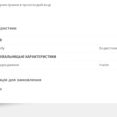
учне прання в прохолодній воді.
еристики
І
обу
Бодистоки
УВАЛЬНИЦЬКІ ХАРАКТЕРИСТИКИ
надходження
Італія
ація для замовлення
 ₴