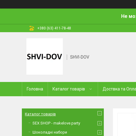
Не мо
+380 (63) 411-78-48
SHVI-DOV
Головна
Каталог товарів
Доствка та Опл
Каталог товарів
SEX SHOP - makelove.party
Шоколадні набори