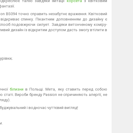
підкреслює талію завдяки імітації
корсета
з квітковим
антазії.
sion BS094 точно справить незабутнє враження. Квітковий
 відкриває спинку. Пікантним доповненням до дизайну є
 спосіб подовжуючи силует. Завдяки витонченому коміру-
ливий дизайн із відкритим доступом дасть змогу втілити в
урівки;
ичної
білизни
в Польщі. Мета, яку ставить перед собою
о статі. Вироби бренду Passion не спричиняють алергії, не
ляду).
збуджувальний і водночас чуттєвий вигляд!
м.