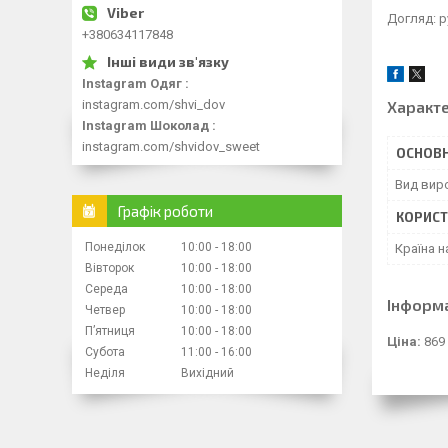
Догляд: р
+380634117848
Instagram Одяг
Характ
instagram.com/shvi_dov
Instagram Шоколад
instagram.com/shvidov_sweet
ОСНОВН
Вид вир
Графік роботи
КОРИСТ
Понеділок
10:00
18:00
Країна 
Вівторок
10:00
18:00
Середа
10:00
18:00
Інформ
Четвер
10:00
18:00
Пʼятниця
10:00
18:00
Ціна:
869
Субота
11:00
16:00
Неділя
Вихідний