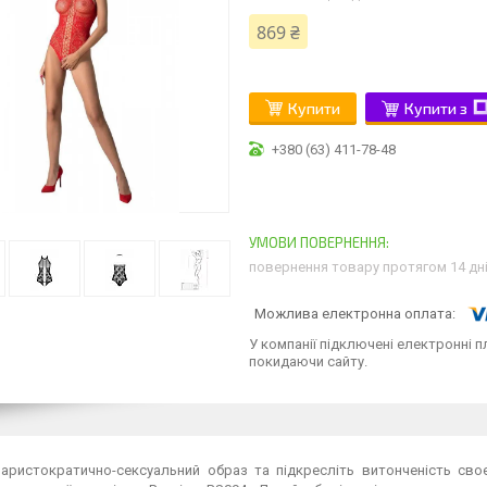
869 ₴
Купити
Купити з
+380 (63) 411-78-48
повернення товару протягом 14 дн
У компанії підключені електронні п
покидаючи сайту.
 аристократично-сексуальний образ та підкресліть витонченість своє