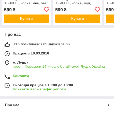
XL-XXXL, чорна, міні, без
XL-XXXL, чорна, міді,
XL-X
рукавів
довгий рукав
одне
599
599
599
₴
₴
Купити
Купити
Про нас
98% позитивних з 89 відгуків за рік
Працює з 10.03.2016
м. Луцьк
просп. Перемоги 14, ✅офіс CoralTravel, Луцьк, Україна
Контакти
Сьогодні працює з 10:00 до 18:00
Показати весь графік роботи
Про нас