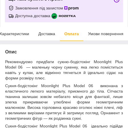
Замовлення під захистом
Доступна доставка
Характеристики
Доставка
Оплата
Умови повернення
Опис
Рекомендуємо придбати сукню-бодістокінг Moonlight Plus
Model 06 — маленьку чорну сукенку, яка легко поміститься
навіть у кулак, але відмінно тягнеться й ідеально сідає на
форми розміру плюс.
Сукня-бодістокінг Moonlight Plus Model 06 виконана з
еластичного легкого матеріалу, приємного до тіла. Сітчаста
тканина залишає зовсім небагато місця для фантазії, лише
злегка прикриваючи улюблені форми геометричним
малюнком. Висока горловина красиво оголює ніжні плечі, ліф
з великими вирізами притягує й затримує погляд. Орнамент з
геометричних фігур — як родзинка сукні.
Сукня-бодістокінг Moonlight Plus Model 06 ідеально підійде