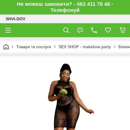
Не можеш замовити? - 063 411 78 48 -
Телефонуй
SHVI-DOV
Товари та послуги
SEX SHOP - makelove.party
Білиз