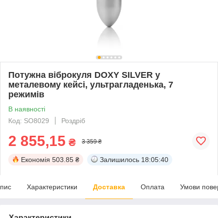
Потужна віброкуля DOXY SILVER у
металевому кейсі, ультрагладенька, 7
режимів
В наявності
Код: SO8029
Роздріб
2 855,15
₴
3 359 ₴
Економія
503.85 ₴
Залишилось
18:05:40
пис
Характеристики
Доставка
Оплата
Умови пове
Характеристики