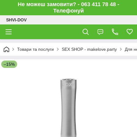
Не можеш замовити? - 063 411 78 48 -
Телефонуй
SHVI-DOV
Товари та послуги
SEX SHOP - makelove.party
Для н
–15%