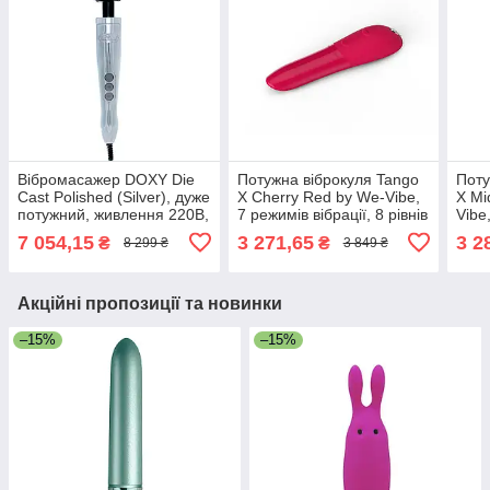
Вібромасажер DOXY Die
Потужна віброкуля Tango
Поту
Cast Polished (Silver), дуже
X Cherry Red by We-Vibe,
X Mi
потужний, живлення 220В,
7 режимів вібрації, 8 рівнів
Vibe
металевий корпус
інтенсивності, Червоний
рівн
7 054,15
3 271,65
3 2
₴
₴
8 299 ₴
3 849 ₴
Акційні пропозиції та новинки
–15%
–15%