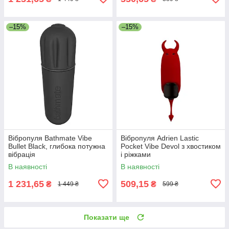
–15%
–15%
Вібропуля Bathmate Vibe
Вібропуля Adrien Lastic
Bullet Black, глибока потужна
Pocket Vibe Devol з хвостиком
вібрація
і ріжками
В наявності
В наявності
1 231,65
509,15
₴
₴
1 449 ₴
599 ₴
Показати ще