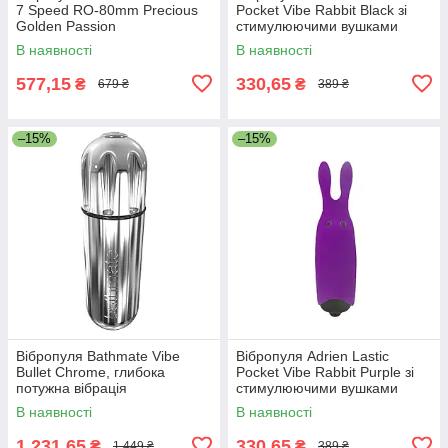
7 Speed RO-80mm Precious
Pocket Vibe Rabbit Black зі
Golden Passion
стимулюючими вушками
В наявності
В наявності
577,15
330,65
₴
₴
679 ₴
389 ₴
–15%
–15%
Вібропуля Bathmate Vibe
Вібропуля Adrien Lastic
Bullet Chrome, глибока
Pocket Vibe Rabbit Purple зі
потужна вібрація
стимулюючими вушками
В наявності
В наявності
1 231,65
330,65
₴
₴
1 449 ₴
389 ₴