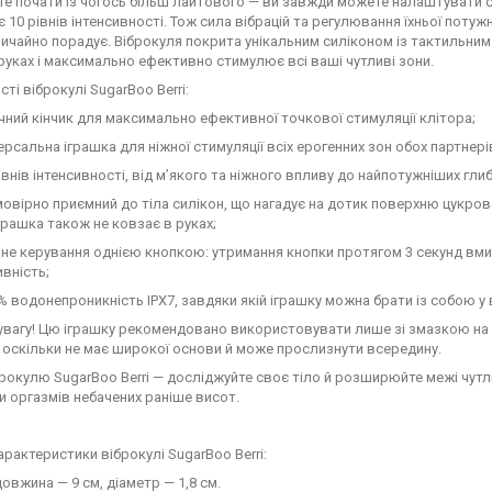
те почати із чогось більш лайтового — ви завжди можете налаштувати сил
 10 рівнів інтенсивності. Тож сила вібрацій та регулювання їхньої потуж
ичайно порадує. Віброкуля покрита унікальним силіконом із тактильним
руках і максимально ефективно стимулює всі ваші чутливі зони.
ті віброкулі SugarBoo Berri:
чний кінчик для максимально ефективної точкової стимуляції клітора;
ерсальна іграшка для ніжної стимуляції всіх ерогенних зон обох партнері
івнів інтенсивності, від м’якого та ніжного впливу до найпотужніших глиб
овірно приємний до тіла силікон, що нагадує на дотик поверхню цукров
грашка також не ковзає в руках;
не керування однією кнопкою: утримання кнопки протягом 3 секунд вм
ивність;
% водонепроникність IPX7, завдяки якій іграшку можна брати із собою у 
увагу! Цю іграшку рекомендовано використовувати лише зі змазкою на 
 оскільки не має широкої основи й може прослизнути всередину.
брокулю SugarBoo Berri — досліджуйте своє тіло й розширюйте межі чутл
 оргазмів небачених раніше висот.
арактеристики віброкулі SugarBoo Berri:
довжина — 9 см, діаметр — 1,8 см.