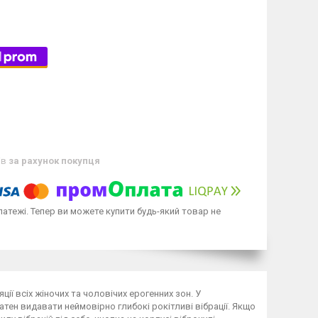
ів
за рахунок покупця
латежі. Тепер ви можете купити будь-який товар не
ції всіх жіночих та чоловічих ерогенних зон. У
тен видавати неймовірно глибокі рокітливі вібрації. Якщо