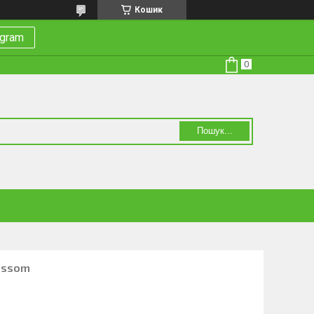
Кошик
egram
Пошук...
lossom