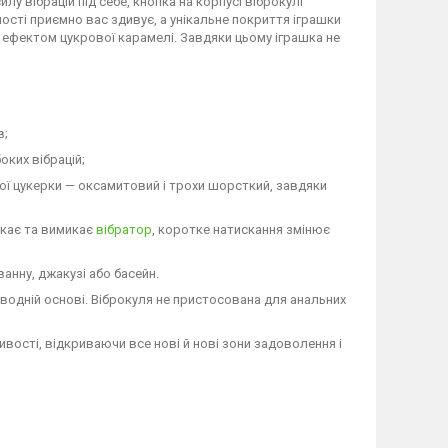
у вібрацій під себе, кнопка на корпусі віброкулі
ності приємно вас здивує, а унікальне покриття іграшки
 ефектом цукрової карамелі. Завдяки цьому іграшка не
в;
оких вібрацій;
ої цукерки — оксамитовий і трохи шорсткий, завдяки
икає та вимикає
вібратор
, коротке натискання змінює
ванну, джакузі або басейн.
водній основі. Віброкуля не пристосована для анальних
ивості, відкриваючи все нові й нові зони задоволення і