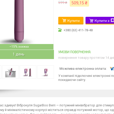
509,15 ₴
599 ₴
Купити
Купити з
+380 (63) 411-78-48
–15%
1 день
повернення товару протягом 14 дн
У компанії підключені електронні п
покидаючи сайту.
ас здивує! Віброкуля SugarBoo Berri — потужний мінівібратор для стимуля
му й мінімалістичному корпусі міститься справді потужний мотор, що зда