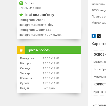
Інтенсивні
+380634117848
100 % вод
Працює в
Instagram Одяг
Матеріал:
instagram.com/shvi_dov
Instagram Шоколад
instagram.com/shvidov_sweet
Характ
Графік роботи
ОСНОВН
Понеділок
10:00
18:00
Матеріа
Вівторок
10:00
18:00
Середа
10:00
18:00
Тип вібр
Четвер
10:00
18:00
Живлен
Пʼятниця
10:00
18:00
Субота
11:00
16:00
КОРИСТ
Неділя
Вихідний
Країна 
Інформ