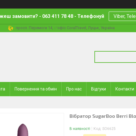
жеш замовити? - 063 411 78 48 - Телефонуй
Viber, Tel
просп. Перемоги 14, ✅офіс CoralTravel, Луцьк, Україна
ата
Повернення та обмін
Про нас
Відгуки
Контакти
Вібратор SugarBoo Berri B
В наявності
Код:
SO6625