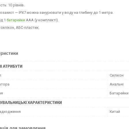
сть: 10 рівнів.
озахист — IPX7 можна занурювати у воду на глибину до 1 метра.
ід 1
батарейки
ААА (у комплекті).
 силікон, АБС-пластик.
еристики
І АТРИБУТИ
л
Силікон
атора
Анальні
ня
Батарейки
УВАЛЬНИЦЬКІ ХАРАКТЕРИСТИКИ
надходження
Китай
ація для замовлення