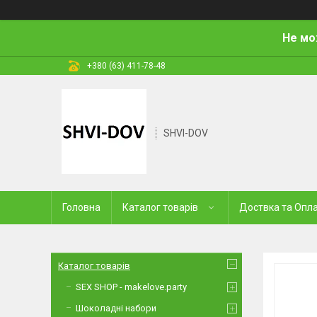
Не мо
+380 (63) 411-78-48
SHVI-DOV
Головна
Каталог товарів
Доствка та Опл
Каталог товарів
SEX SHOP - makelove.party
Шоколадні набори