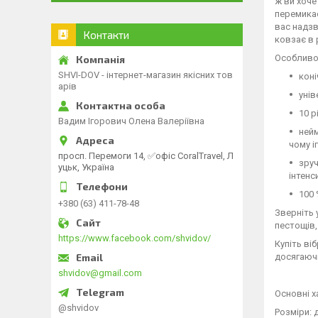
ж ви хоче
перемикає
вас надзв
Контакти
ковзає в 
Особливос
SHVI-DOV - інтернет-магазин якісних тов
коні
арів
унів
10 р
Вадим Ігорович Олена Валеріївна
нейм
чому і
просп. Перемоги 14, ✅офіс CoralTravel, Л
зруч
уцьк, Україна
інтенс
100 
+380 (63) 411-78-48
Зверніть 
пестощів,
https://www.facebook.com/shvidov/
Купіть ві
досягаючи
shvidov@gmail.com
Основні х
@shvidov
Розміри: 