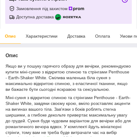
Замовлення під захистом
Доступна доставка
Опис
Характеристики
Доставка
Оплата
Умови п
Опис
Якщо ви у пошуку гарячого образу для вечірки, рекомендуємо
купити міні-сукню з відкритою спиною та стрінгами Penthouse
- Earth-Shaker White. Смілива маленька біла сукня з
максимально відкритою спиною, з еластичної тканини, якщо
ви бажаєте бути сьогодні яскравою та сексуальною.
Міні-сукня з відкритою спиною та стрінгами Penthouse - Earth-
Shaker White, завдяки своєму крою, вміло розставляє акценти
на вигинах вашого тіла. Зав'язки з боків роблять стегна
ширшими, а глибоке декольте привертає максимальну увагу
до грудей. Сукня буде чудовим варіантом для вечірки або для
романтичного вечора вдвох. У комплекті йдуть мініатюрні
стрінги, тому вам не треба буде витрачати час на вибір