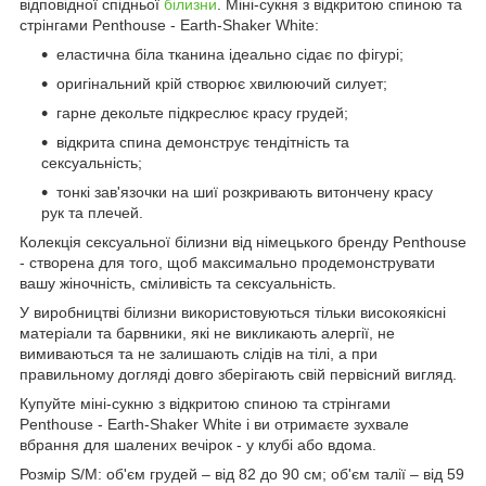
відповідної спідньої
білизни
. Міні-сукня з відкритою спиною та
стрінгами Penthouse - Earth-Shaker White:
еластична біла тканина ідеально сідає по фігурі;
оригінальний крій створює хвилюючий силует;
гарне декольте підкреслює красу грудей;
відкрита спина демонструє тендітність та
сексуальність;
тонкі зав'язочки на шиї розкривають витончену красу
рук та плечей.
Колекція сексуальної білизни від німецького бренду Penthouse
- створена для того, щоб максимально продемонструвати
вашу жіночність, сміливість та сексуальність.
У виробництві білизни використовуються тільки високоякісні
матеріали та барвники, які не викликають алергії, не
вимиваються та не залишають слідів на тілі, а при
правильному догляді довго зберігають свій первісний вигляд.
Купуйте міні-сукню з відкритою спиною та стрінгами
Penthouse - Earth-Shaker White і ви отримаєте зухвале
вбрання для шалених вечірок - у клубі або вдома.
Розмір S/M: об'єм грудей – від 82 до 90 см; об'єм талії – від 59