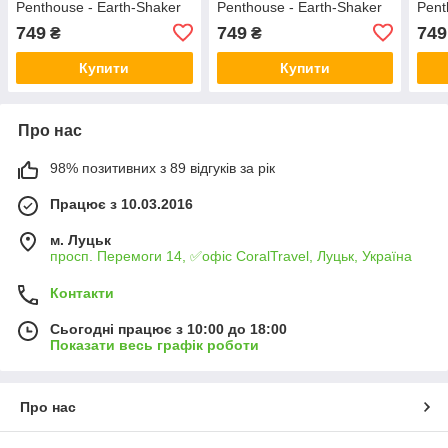
Penthouse - Earth-Shaker
Penthouse - Earth-Shaker
Pent
Black S/M
Red L/XL
Blac
749
749
749
₴
₴
Купити
Купити
Про нас
98% позитивних з 89 відгуків за рік
Працює з 10.03.2016
м. Луцьк
просп. Перемоги 14, ✅офіс CoralTravel, Луцьк, Україна
Контакти
Сьогодні працює з 10:00 до 18:00
Показати весь графік роботи
Про нас