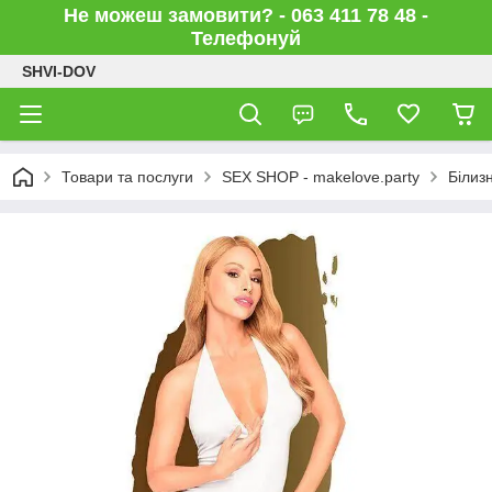
Не можеш замовити? - 063 411 78 48 -
Телефонуй
SHVI-DOV
Товари та послуги
SEX SHOP - makelove.party
Білиз