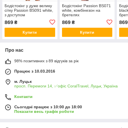
Бодістокінг у дуже велику
Бодістокінг Passion BS071
Боді
сітку Passion BS091 white,
white, комбінезон на
blac
з доступом
бретелях
брет
869
869
869
₴
₴
Купити
Купити
Про нас
98% позитивних з 89 відгуків за рік
Працює з 10.03.2016
м. Луцьк
просп. Перемоги 14, ✅офіс CoralTravel, Луцьк, Україна
Контакти
Сьогодні працює з 10:00 до 18:00
Показати весь графік роботи