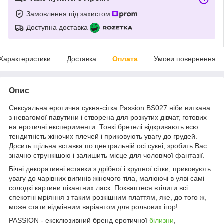
Замовлення під захистом
Доступна доставка
Характеристики
Доставка
Оплата
Умови повернення
Опис
Сексуальна еротична сукня-сітка Passion BS027 ніби виткана
з невагомої павутини і створена для розкутих дівчат, готових
на еротичні експерименти. Тонкі бретелі відкривають всю
тендитність жіночих плечей і приковують увагу до грудей.
Досить щільна вставка по центральній осі сукні, зробить Вас
значно стрункішою і залишить місце для чоловічої фантазії.
Бічні декоративні вставки з дрібної і крупної сітки, приковують
увагу до чарівних вигинів жіночого тіла, малюючі в уяві самі
солодкі картини пікантних ласк. Покваптеся втілити всі
спекотні мріяння з таким розкішним платтям, яке, до того ж,
може стати відмінним варіантом для рольових ігор!
PASSION - ексклюзивний бренд еротичної
білизни
,