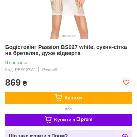
Бодістокінг Passion BS027 white, сукня-сітка
на бретелях, дуже відверта
В наявності
Код: PBS027W
Роздріб
869
₴
Купити
або
Купити з
Що таке купити з Пром?