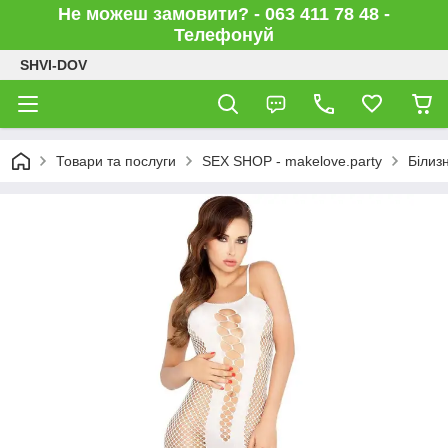
Не можеш замовити? - 063 411 78 48 -
Телефонуй
SHVI-DOV
Товари та послуги
SEX SHOP - makelove.party
Білиз