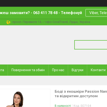
жеш замовити? - 063 411 78 48 - Телефонуй
Viber, Tel
просп. Перемоги 14, ✅офіс CoralTravel, Луцьк, Україна
ата
Повернення та обмін
Про нас
Відгуки
Контакти
Боді з екошкіри Passion Nan
та відкритим доступом
В наявності
Код:
SO7104