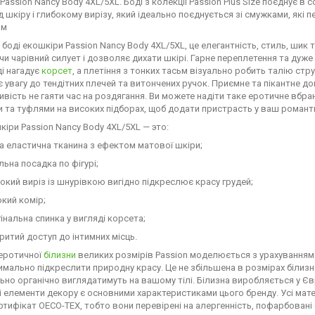
Passion Nancy Body 4XL/5XL. Боді з колекції Passion Plus Size поєднує в с
ід шкіру і глибокому вирізу, який ідеально поєднується зі смужками, які
им
боді екошкіри Passion Nancy Body 4XL/5XL, це елегантність, стиль, шик т
 чарівний силует і дозволяє дихати шкірі. Гарне переплетення та дуже 
ді нагадує
корсет
, а плетіння з тонких тасьм візуально робить талію стр
 увагу до тендітних плечей та витончених ручок. Приємне та пікантне до
вість не гаяти час на роздягання. Ви можете надіти таке еротичне вбра
 та туфлями на високих підборах, щоб додати пристрасть у ваш романти
кіри Passion Nancy Body 4XL/5XL — это:
а еластична тканина з ефектом матової шкіри;
льна посадка по фігурі;
окий виріз із шнурівкою вигідно підкреслює красу грудей;
кий комір;
інальна спинка у вигляді корсета;
ритий доступ до інтимних місць.
 еротичної
білизни
великих розмірів Passion моделюється з урахуванням 
мально підкреслити природну красу. Це не збільшена в розмірах білизна 
но органічно виглядатимуть на вашому тілі. Білизна виробляється у Євр
 елементи декору є основними характеристиками цього бренду. Усі мате
тифікат OECO-TEX, тобто вони перевірені на алергенність, пофарбовані