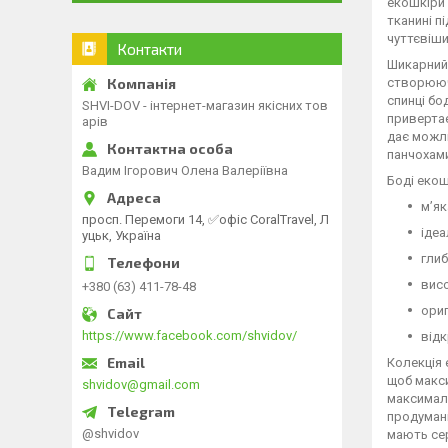
екошкіри 
тканині п
чуттєвіш
Контакти
Шикарний 
створюючи
спинці бо
SHVI-DOV - інтернет-магазин якісних тов
привертає
арів
дає можли
панчохами
Вадим Ігорович Олена Валеріївна
Боді екош
м’як
просп. Перемоги 14, ✅офіс CoralTravel, Л
ідеа
уцьк, Україна
глиб
висо
+380 (63) 411-78-48
ориг
https://www.facebook.com/shvidov/
відк
Колекція
щоб макси
shvidov@gmail.com
максималь
продумані
@shvidov
мають сер