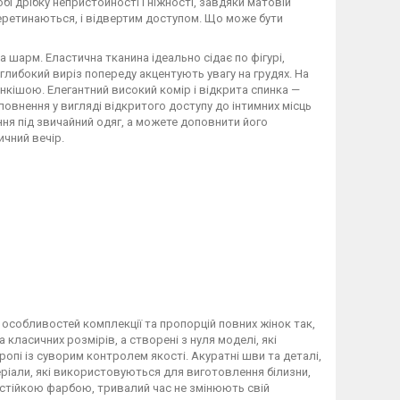
обі дрібку непристойності і ніжності, завдяки матовій
 перетинаються, і відвертим доступом. Що може бути
а шарм. Еластична тканина ідеально сідає по фігурі,
глибокий виріз попереду акцентують увагу на грудях. На
ункішою. Елегантний високий комір і відкрита спинка —
повнення у вигляді відкритого доступу до інтимних місць
ння під звичайний одяг, а можете доповнити його
чний вечір.
особливостей комплекції та пропорцій повних жінок так,
класичних розмірів, а створені з нуля моделі, які
опі із суворим контролем якості. Акуратні шви та деталі,
ріали, які використовуються для виготовлення білизни,
 стійкою фарбою, тривалий час не змінюють свій