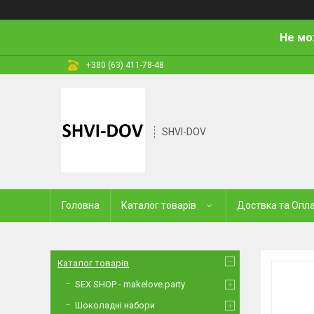
Не мо
+380 (63) 411-78-48
SHVI-DOV
Головна
Каталог товарів
Доствка та Опл
Каталог товарів
SEX SHOP - makelove.party
Шоколадні набори