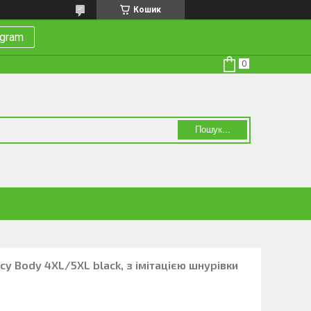
Кошик
egram
Пошук...
cy Body 4XL/5XL black, з імітацією шнурівки