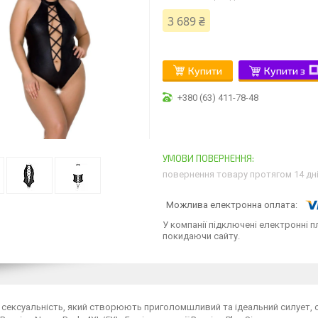
3 689 ₴
Купити
Купити з
+380 (63) 411-78-48
повернення товару протягом 14 дн
У компанії підключені електронні п
покидаючи сайту.
 сексуальність, який створюють приголомшливий та ідеальний силует, 