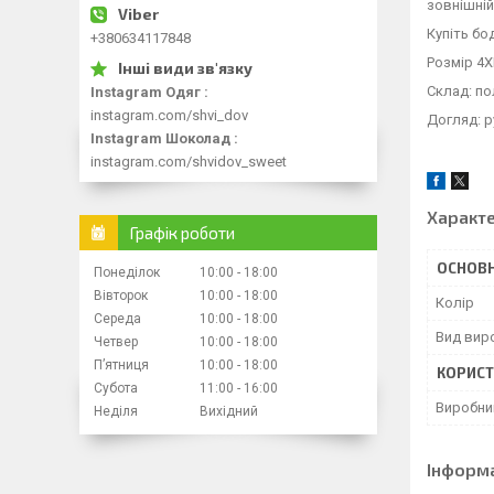
зовнішній
Купіть бо
+380634117848
Розмір 4XL
Склад: по
Instagram Одяг
instagram.com/shvi_dov
Догляд: р
Instagram Шоколад
instagram.com/shvidov_sweet
Характ
Графік роботи
ОСНОВН
Понеділок
10:00
18:00
Вівторок
10:00
18:00
Колір
Середа
10:00
18:00
Вид вир
Четвер
10:00
18:00
Пʼятниця
10:00
18:00
КОРИСТ
Субота
11:00
16:00
Виробни
Неділя
Вихідний
Інформ