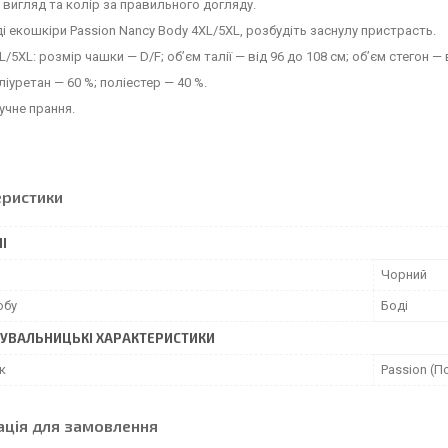
 вигляд та колір за правильного догляду.
ді екошкіри Passion Nancy Body 4XL/5XL, розбудіть заснулу пристрасть.
/5XL: розмір чашки — D/F; об’єм талії — від 96 до 108 см; об’єм стегон — 
ліуретан — 60 %; поліестер — 40 %.
учне прання.
еристики
І
Чорний
обу
Боді
УВАЛЬНИЦЬКІ ХАРАКТЕРИСТИКИ
к
Passion (П
ація для замовлення