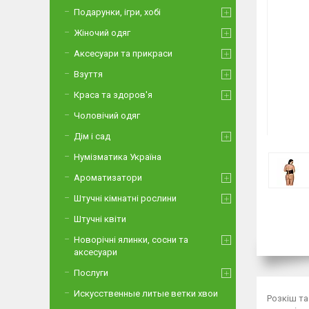
Подарунки, ігри, хобі
Жіночий одяг
Аксесуари та прикраси
Взуття
Краса та здоров'я
Чоловічий одяг
Дім і сад
Нумізматика Україна
Ароматизатори
Штучні кімнатні рослини
Штучні квіти
Новорічні ялинки, сосни та
аксесуари
Послуги
Искусственные литые ветки хвои
Розкіш та