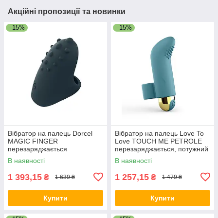
Акційні пропозиції та новинки
–15%
–15%
Вібратор на палець Dorcel
Вібратор на палець Love To
MAGIC FINGER
Love TOUCH ME PETROLE
перезаряджається
перезаряджається, потужний
мотор
В наявності
В наявності
1 393,15
1 257,15
₴
₴
1 639 ₴
1 479 ₴
Купити
Купити