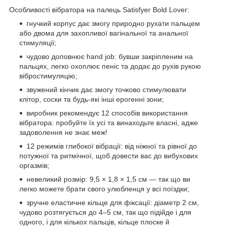
Особливості вібратора на палець Satisfyer Bold Lover:
гнучкий корпус дає змогу природно рухати пальцем
або двома для захопливої вагінальної та анальної
стимуляції;
чудово доповнює hand job: бувши закріпленим на
пальцях, легко охоплює пеніс та додає до рухів рукою
вібростимуляцію;
звужений кінчик дає змогу точково стимулювати
клітор, соски та будь-які інші ерогенні зони;
виробник рекомендує 12 способів використання
вібратора: пробуйте їх усі та винаходьте власні, адже
задоволення не знає меж!
12 режимів глибокої вібрації: від ніжної та рівної до
потужної та ритмічної, щоб довести вас до вибухових
оргазмів;
невеликий розмір: 9,5 × 1,8 × 1,5 см — так що ви
легко можете брати свого улюбленця у всі поїздки;
зручне еластичне кільце для фіксації: діаметр 2 см,
чудово розтягується до 4–5 см, так що підійде і для
одного, і для кількох пальців, кільце плоске й