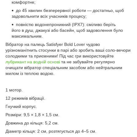
комфортне;
до 45 хвилин безперервної роботи — достатньо, щоб
задовольнити всіх учасників процесу;
повністю водонепроникний (IPX7): сміливо беріть
його в душ, джакузі або басейн, щоб задоволення було
максимальним.
Вібратор на палець Satisfyer Bold Lover чудово
урізноманітнить стосунки в парі або зробить ваші соло-вечори
солодкими та приємними! Під час гри використовуйте
лубрикант на водній основі
та не забувайте регулярно
очищати вібратор спеціальним засобом або нейтральним
милом із теплою водою.
1 мотор.
12 режимів вібрації.
Гнучкий корпус.
Розміри: 9,5 × 1,8 × 1,5 см.
Довжина до кільця: 5,2 см.
Діаметр кільця: 2 см, розтягується до 4–5 см.