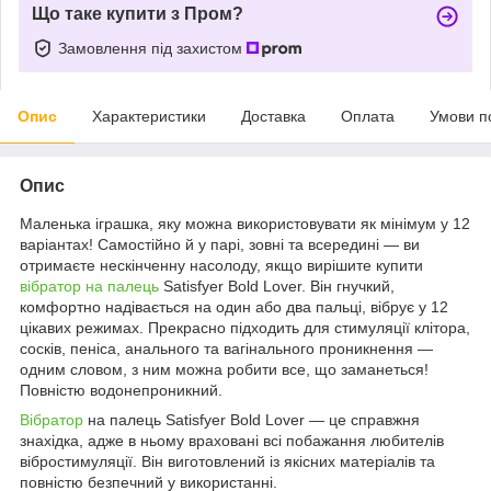
Що таке купити з Пром?
Замовлення під захистом
Опис
Характеристики
Доставка
Оплата
Умови п
Опис
Маленька іграшка, яку можна використовувати як мінімум у 12
варіантах! Самостійно й у парі, зовні та всередині — ви
отримаєте нескінченну насолоду, якщо вирішите купити
вібратор на палець
Satisfyer Bold Lover. Він гнучкий,
комфортно надівається на один або два пальці, вібрує у 12
цікавих режимах. Прекрасно підходить для стимуляції клітора,
сосків, пеніса, анального та вагінального проникнення —
одним словом, з ним можна робити все, що заманеться!
Повністю водонепроникний.
Вібратор
на палець Satisfyer Bold Lover — це справжня
знахідка, адже в ньому враховані всі побажання любителів
вібростимуляції. Він виготовлений із якісних матеріалів та
повністю безпечний у використанні.