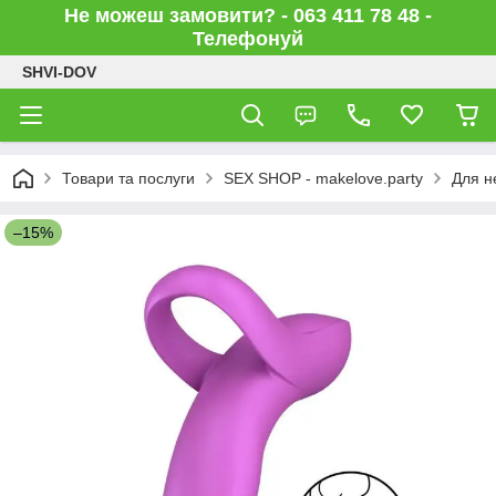
Не можеш замовити? - 063 411 78 48 -
Телефонуй
SHVI-DOV
Товари та послуги
SEX SHOP - makelove.party
Для н
–15%