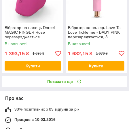
Вібратор на палець Dorcel
Вібратор на палець Love To
MAGIC FINGER Rose
Love Tickle me - BABY PINK
перезаряджається
перезаряджається, 3
варіанти використання
В наявності
В наявності
1 393,15
1 682,15
₴
₴
1 639 ₴
1 979 ₴
Купити
Купити
Показати ще
Про нас
98% позитивних з 89 відгуків за рік
Працює з 10.03.2016