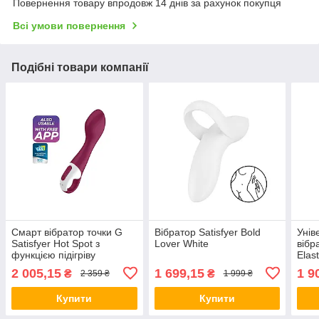
Повернення товару впродовж 14 днів за рахунок покупця
Всі умови повернення
Подібні товари компанії
Смарт вібратор точки G
Вібратор Satisfyer Bold
Унів
Satisfyer Hot Spot з
Lover White
вібр
функцією підігріву
Elas
2 005,15
1 699,15
1 9
₴
₴
2 359 ₴
1 999 ₴
Купити
Купити