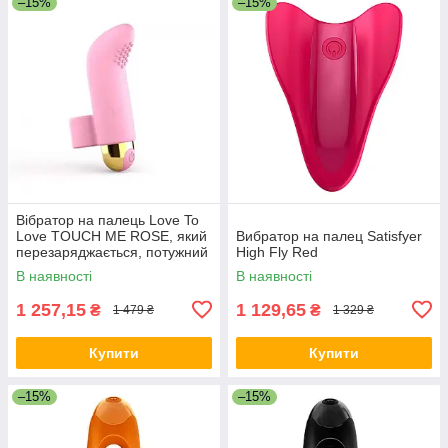
–15%
–15%
Вібратор на палець Love To
Love TOUCH ME ROSE, який
Вибратор на палец Satisfyer
перезаряджається, потужний
High Fly Red
мотор
В наявності
В наявності
1 257,15
1 129,65
₴
₴
1 479 ₴
1 329 ₴
Купити
Купити
–15%
–15%