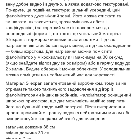
вену добре видно і відчутно, а яєчка додатково текстуровані.
По-друге, це подвійна текстура: щільний усередині, цей
фалоімітатор дуже ніжний зовні. Його можна стискати та
змінювати, як захочеться, трохи змінюючи обсяг і
конфігурацію, і за короткий час він повернеться до
попередньої форми. І, по-третє, це унікальний матеріал
Silexpan із термореактивними властивостями. Під час
нагрівання він стає більш податливим, а під час охолодження
— більш жорстким. Для нагрівання можна помістити
фалоімітатор у мікрохвильову піч максимум на 30 секунд
(якщо знайдете відповідну за розміром) або в гарячу воду до
2 хвилин. Будьте обережні: можна обпектися! У холодильник
можна поміщати на необмежений час для жорсткості.
Матеріал Silexpan запатентований виробником, тому ви не
отримаєте такого тактильного задоволення від ігор із
фалоімітаторами інших виробників. Фалоімітатор оснащений
широкою присоскою, що дає можливість надійно закріпити
його на будь-якій гладенькій поверхні. Після використання
просто промивайте іграшку водою з нейтральним милом або
використовуйте спеціальний засіб для очищення.
загальна довжина 38 см
ввідна довжина 30 см
діаметр 7 см