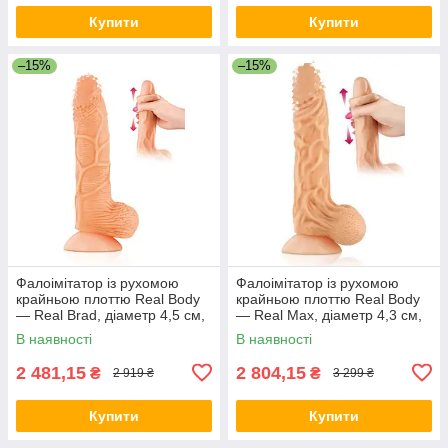
Купити
Купити
–15%
–15%
Фалоімітатор із рухомою
Фалоімітатор із рухомою
крайньою плоттю Real Body
крайньою плоттю Real Body
— Real Brad, діаметр 4,5 см,
— Real Max, діаметр 4,3 см,
TPE
TPE
В наявності
В наявності
2 481,15
2 804,15
₴
₴
2 919 ₴
3 299 ₴
Купити
Купити