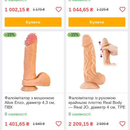
1 002,15
1 044,65
₴
₴
1 179 ₴
1 229 ₴
Купити
Купити
–15%
–15%
Фалоімітатор з мошонкою
Фалоімітатор із рухомою
Alive Enzo, діаметр 4,3 см,
крайньою плоттю Real Body
ПВХ
— Real JO, діаметр 4 см, TPE
В наявності
В наявності
1 401,65
2 209,15
₴
₴
1 649 ₴
2 599 ₴