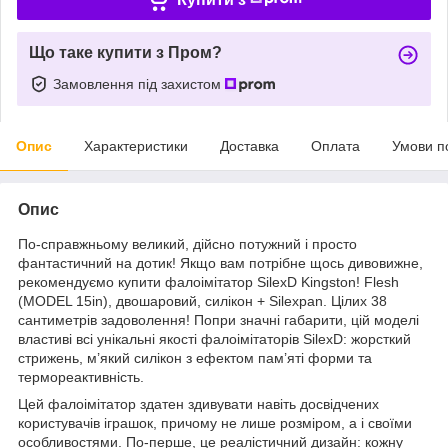
Що таке купити з Пром?
Замовлення під захистом
Опис
Характеристики
Доставка
Оплата
Умови п
Опис
По-справжньому великий, дійсно потужний і просто
фантастичний на дотик! Якщо вам потрібне щось дивовижне,
рекомендуємо купити фалоімітатор SilexD Kingston! Flesh
(MODEL 15in), двошаровий, силікон + Silexpan. Цілих 38
сантиметрів задоволення! Попри значні габарити, цій моделі
властиві всі унікальні якості фалоімітаторів SilexD: жорсткий
стрижень, м’який силікон з ефектом пам’яті форми та
термореактивність.
Цей фалоімітатор здатен здивувати навіть досвідчених
користувачів іграшок, причому не лише розміром, а і своїми
особливостями. По-перше, це реалістичний дизайн: кожну