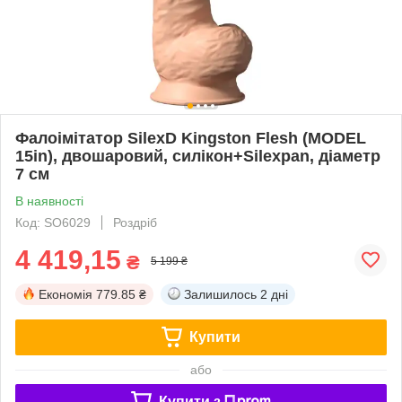
Фалоімітатор SilexD Kingston Flesh (MODEL
15in), двошаровий, силікон+Silexpan, діаметр
7 см
В наявності
Код: SO6029
Роздріб
4 419,15
₴
5 199 ₴
Економія
779.85 ₴
Залишилось
2 дні
Купити
або
Купити з