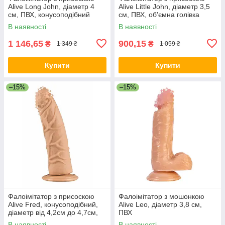
Alive Long John, діаметр 4
Alive Little John, діаметр 3,5
см, ПВХ, конусоподібний
см, ПВХ, об'ємна голівка
В наявності
В наявності
1 146,65
900,15
₴
₴
1 349 ₴
1 059 ₴
Купити
Купити
–15%
–15%
Фалоімітатор з присоскою
Фалоімітатор з мошонкою
Alive Fred, конусоподібний,
Alive Leo, діаметр 3,8 см,
діаметр від 4,2см до 4,7см,
ПВХ
ПВХ, рельєфний
В наявності
В наявності