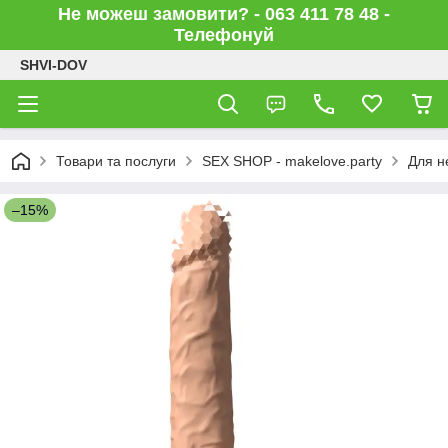
Не можеш замовити? - 063 411 78 48 -
Телефонуй
SHVI-DOV
Товари та послуги
SEX SHOP - makelove.party
Для н
–15%