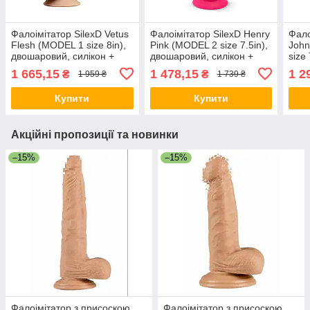
Фалоімітатор SilexD Vetus
Фалоімітатор SilexD Henry
Фало
Flesh (MODEL 1 size 8in),
Pink (MODEL 2 size 7.5in),
John
двошаровий, силікон +
двошаровий, силікон +
size
Silexpan, діаметр 4,2см
Silexpan, діаметр 4,8 см
силі
1 665,15
1 478,15
1 2
₴
₴
1 959 ₴
1 739 ₴
3,8с
Купити
Купити
Акційні пропозиції та новинки
–15%
–15%
Фалоімітатор з присоскою
Фалоімітатор з присоскою