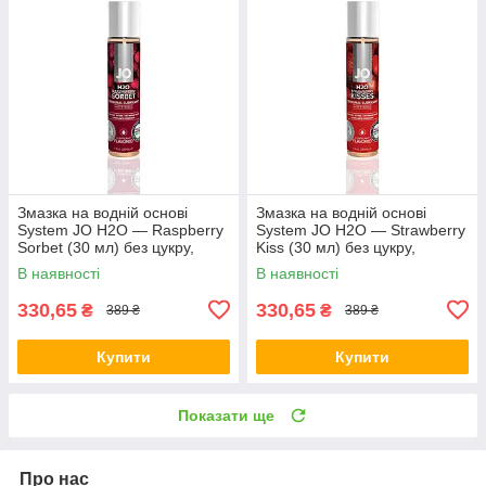
Змазка на водній основі
Змазка на водній основі
System JO H2O — Raspberry
System JO H2O — Strawberry
Sorbet (30 мл) без цукру,
Kiss (30 мл) без цукру,
рослинний гліцерин
рослинний гліцерин
В наявності
В наявності
330,65
330,65
₴
₴
389 ₴
389 ₴
Купити
Купити
Показати ще
Про нас