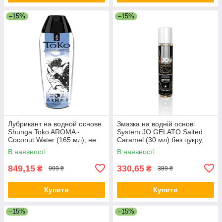
–15%
–15%
Лубрикант на водной основе
Змазка на водній основі
Shunga Toko AROMA -
System JO GELATO Salted
Coconut Water (165 мл), не
Caramel (30 мл) без цукру,
содержит сахара
парабенів та пропіленглік
В наявності
В наявності
849,15
330,65
₴
₴
999 ₴
389 ₴
Купити
Купити
–15%
–15%