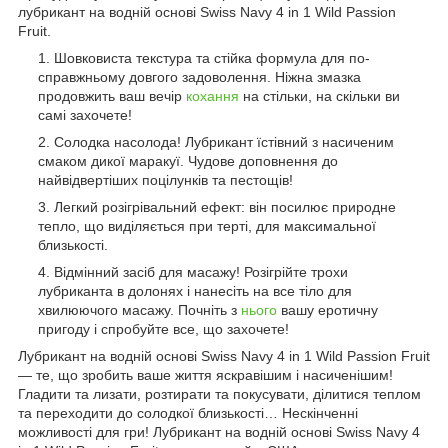
лубрикант на водній основі Swiss Navy 4 in 1 Wild Passion
Fruit.
Шовковиста текстура та стійка формула для по-
справжньому довгого задоволення. Ніжна змазка
продовжить ваш вечір
кохання
на стільки, на скільки ви
самі захочете!
Солодка насолода! Лубрикант їстівний з насиченим
смаком дикої маракуї. Чудове доповнення до
найвідвертіших поцілунків та пестощів!
Легкий розігрівальний ефект: він посилює природне
тепло, що виділяється при терті, для максимальної
близькості.
Відмінний засіб для масажу! Розігрійте трохи
лубриканта в долонях і нанесіть на все тіло для
хвилюючого масажу. Почніть з
нього
вашу еротичну
пригоду і спробуйте все, що захочете!
Лубрикант на водній основі Swiss Navy 4 in 1 Wild Passion Fruit
— те, що зробить ваше життя яскравішим і насиченішим!
Гладити та лизати, розтирати та покусувати, ділитися теплом
та переходити до солодкої близькості… Нескінченні
можливості для гри! Лубрикант на водній основі Swiss Navy 4