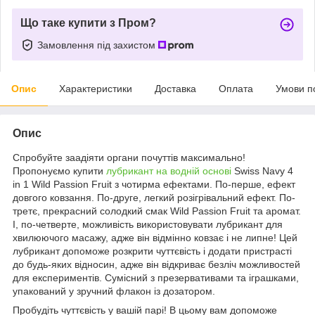
Що таке купити з Пром?
Замовлення під захистом
Опис
Характеристики
Доставка
Оплата
Умови п
Опис
Спробуйте заадіяти органи почуттів максимально!
Пропонуємо купити
лубрикант на водній основі
Swiss Navy 4
in 1 Wild Passion Fruit з чотирма ефектами. По-перше, ефект
довгого ковзання. По-друге, легкий розігрівальний ефект. По-
третє, прекрасний солодкий смак Wild Passion Fruit та аромат.
І, по-четверте, можливість використовувати лубрикант для
хвилюючого масажу, адже він відмінно ковзає і не липне! Цей
лубрикант допоможе розкрити чуттєвість і додати пристрасті
до будь-яких відносин, адже він відкриває безліч можливостей
для експериментів. Сумісний з презервативами та іграшками,
упакований у зручний флакон із дозатором.
Пробудіть чуттєвість у вашій парі! В цьому вам допоможе