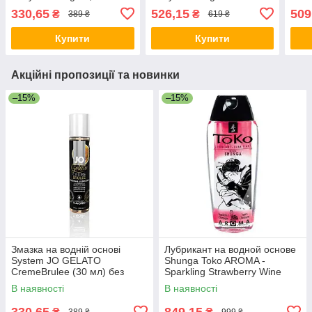
мл
330,65
526,15
509
₴
₴
389 ₴
619 ₴
Купити
Купити
Акційні пропозиції та новинки
–15%
–15%
Змазка на водній основі
Лубрикант на водной основе
System JO GELATO
Shunga Toko AROMA -
CremeBrulee (30 мл) без
Sparkling Strawberry Wine
цукру, парабенів та
(165 мл), не содержит сахар
В наявності
В наявності
пропіленгліколю
330,65
849,15