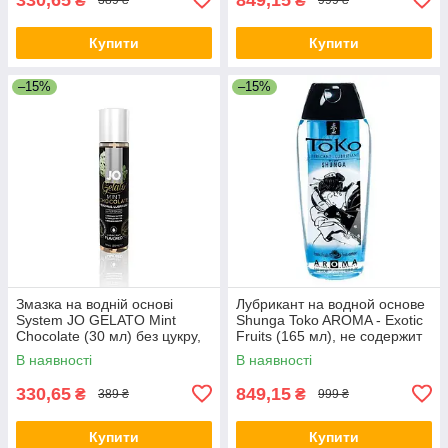
₴
₴
389 ₴
999 ₴
Купити
Купити
–15%
–15%
Змазка на водній основі
Лубрикант на водной основе
System JO GELATO Mint
Shunga Toko AROMA - Exotic
Chocolate (30 мл) без цукру,
Fruits (165 мл), не содержит
парабенів та пропіленглік
сахара
В наявності
В наявності
330,65
849,15
₴
₴
389 ₴
999 ₴
Купити
Купити