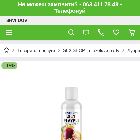
Не можеш замовити? - 063 411 78 48 -
Телефонуй
SHVI-DOV
Товари та послуги
SEX SHOP - makelove.party
Лубри
–15%