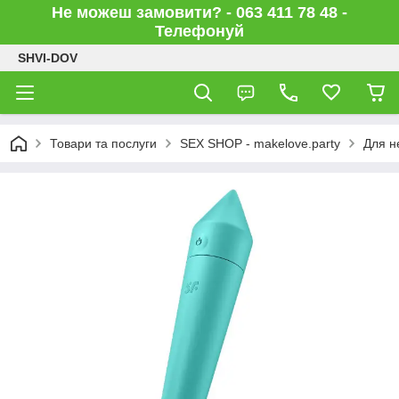
Не можеш замовити? - 063 411 78 48 -
Телефонуй
SHVI-DOV
Товари та послуги
SEX SHOP - makelove.party
Для н