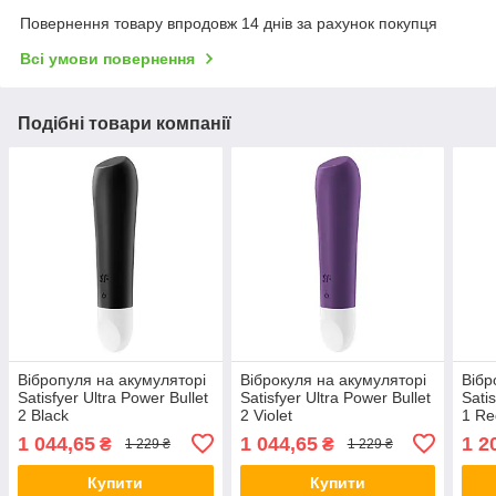
Повернення товару впродовж 14 днів за рахунок покупця
Всі умови повернення
Подібні товари компанії
Вібропуля на акумуляторі
Віброкуля на акумуляторі
Вібр
Satisfyer Ultra Power Bullet
Satisfyer Ultra Power Bullet
Satis
2 Black
2 Violet
1 Re
1 044,65
1 044,65
1 2
₴
₴
1 229 ₴
1 229 ₴
Купити
Купити