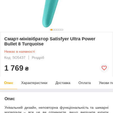
Смарт-мінівібратор Satisfyer Ultra Power
Bullet 8 Turquoise
Немає в наявності
Код: SO5437
Роздріб
1 769
₴
Опис
Характеристики
Доставка
Оплата
Умови п
Опис
Унікальний дизайн, неповторна функціональність та шикарні
матеріали – все це ви отримаєте, якщо вирішите купити