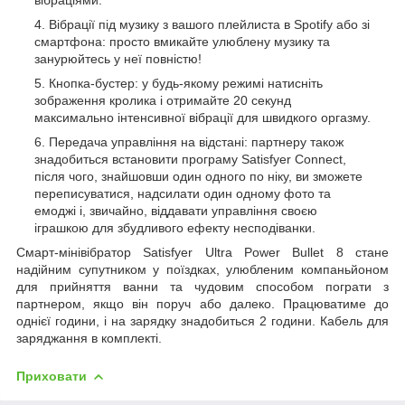
Вібрації під музику з вашого плейлиста в Spotify або зі
смартфона: просто вмикайте улюблену музику та
занурюйтесь у неї повністю!
Кнопка-бустер: у будь-якому режимі натисніть
зображення кролика і отримайте 20 секунд
максимально інтенсивної вібрації для швидкого оргазму.
Передача управління на відстані: партнеру також
знадобиться встановити програму Satisfyer Connect,
після чого, знайшовши один одного по ніку, ви зможете
переписуватися, надсилати один одному фото та
емоджі і, звичайно, віддавати управління своєю
іграшкою для збудливого ефекту несподіванки.
Смарт-мінівібратор Satisfyer Ultra Power Bullet 8 стане
надійним супутником у поїздках, улюбленим компаньйоном
для прийняття ванни та чудовим способом пограти з
партнером, якщо він поруч або далеко. Працюватиме до
однієї години, і на зарядку знадобиться 2 години. Кабель для
заряджання в комплекті.
Приховати