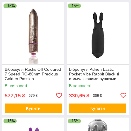
–15%
–15%
Віброкуля Rocks Off Coloured
Вібропуля Adrien Lastic
7 Speed RO-80mm Precious
Pocket Vibe Rabbit Black зі
Golden Passion
стимулюючими вушками
В наявності
В наявності
577,15
330,65
₴
₴
679 ₴
389 ₴
Купити
Купити
–15%
–15%