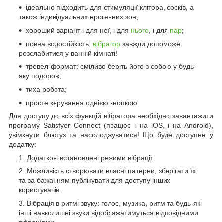
ідеально підходить для стимуляції клітора, сосків, а
також індивідуальних ерогенних зон;
хороший варіант і для неї, і для
нього
, і для
пар
;
повна водостійкість:
вібратор
завжди допоможе
розслабитися у ванній кімнаті!
тревел-формат: сміливо беріть його з собою у будь-
яку подорож;
тиха робота;
просте керування однією кнопкою.
Для доступу до всіх функцій вібратора необхідно завантажити
програму Satisfyer Connect (працює і на iOS, і на Android),
увімкнути блютуз та насолоджуватися! Що буде доступне у
додатку:
Додаткові встановлені режими вібрації.
Можливість створювати власні патерни, зберігати їх
та за бажанням публікувати для доступу інших
користувачів.
Вібрація в ритмі звуку: голос, музика, ритм та будь-які
інші навколишні звуки відображатимуться відповідними
вібраціями.