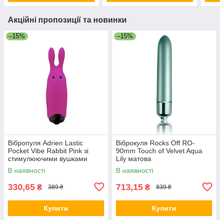
Акційні пропозиції та новинки
–15%
–15%
Вібропуля Adrien Lastic
Віброкуля Rocks Off RO-
Pocket Vibe Rabbit Pink зі
90mm Touch of Velvet Aqua
стимулюючими вушками
Lily матова
В наявності
В наявності
330,65
713,15
₴
₴
389 ₴
839 ₴
Купити
Купити