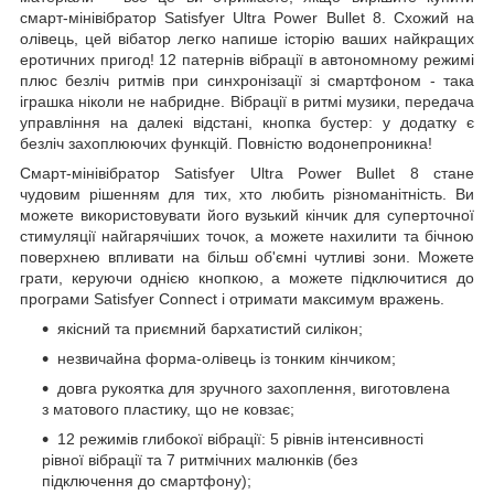
смарт-мінівібратор Satisfyer Ultra Power Bullet 8. Схожий на
олівець, цей вібатор легко напише історію ваших найкращих
еротичних пригод! 12 патернів вібрації в автономному режимі
плюс безліч ритмів при синхронізації зі смартфоном - така
іграшка ніколи не набридне. Вібрації в ритмі музики, передача
управління на далекі відстані, кнопка бустер: у додатку є
безліч захоплюючих функцій. Повністю водонепроникна!
Смарт-мінівібратор Satisfyer Ultra Power Bullet 8 стане
чудовим рішенням для тих, хто любить різноманітність. Ви
можете використовувати його вузький кінчик для суперточної
стимуляції найгарячіших точок, а можете нахилити та бічною
поверхнею впливати на більш об'ємні чутливі зони. Можете
грати, керуючи однією кнопкою, а можете підключитися до
програми Satisfyer Connect і отримати максимум вражень.
якісний та приємний бархатистий силікон;
незвичайна форма-олівець із тонким кінчиком;
довга рукоятка для зручного захоплення, виготовлена
з матового пластику, що не ковзає;
12 режимів глибокої вібрації: 5 рівнів інтенсивності
рівної вібрації та 7 ритмічних малюнків (без
підключення до смартфону);