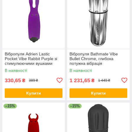
Вібропуля Adrien Lastic
Вібропуля Bathmate Vibe
Pocket Vibe Rabbit Purple зі
Bullet Chrome, глибока
стимулюючими вушками
потужна вібрація
В наявності
В наявності
330,65
1 231,65
₴
₴
389 ₴
1 449 ₴
Купити
Купити
–15%
–15%