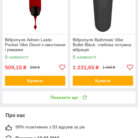
Вібропуля Adrien Lastic
Вібропуля Bathmate Vibe
Pocket Vibe Devol з хвостиком
Bullet Black, глибока потужна
і ріжками
вібрація
В наявності
В наявності
509,15
1 231,65
₴
₴
599 ₴
1 449 ₴
Купити
Купити
Показати ще
Про нас
98% позитивних з 93 відгуків за рік
Працює з 10.03.2016