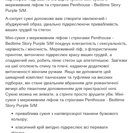
мереживним ліфом та стрінгами Penthouse - Bedtime Story
Purple S/M.
А-силует сукні допоможе вам створити хвилюючий і
збуджуючий образ, ідеально підкреслюючи привабливість
ваших грудей та стегон.
Міні-сукня з мереживним ліфом і стрінгами Penthouse -
Bedtime Story Purple S/M поєднує елегантність і сексуальність,
чарівність і жіночність. Мереживний ліф, з флористичним
принтом, витончено підкреслює красу ваших грудей, а
спадаючий низ, робить лінію стегон ще апетитнішою. Зав'язки
на шиї оголюють спину та плечі, надаючи додаткової
витонченості жіночим ручкам. Якщо ви доповните цей
шикарний комплект панчохами та туфлями на високих
підборах, він стане ідеальним вбранням для романтичної
вечері або пікантним доповненням для пристрасної ночі.
Сукню можна не знімати, а стрінги просто зрушити убік. Міні-
сукня з мереживним ліфом та стрінгами Penthouse - Bedtime
Story Purple S/M:
приваблива сукня з напівпрозорої тканини бузкового
кольору;
класичний крій вигідно підкреслює всі переваги
фігури;