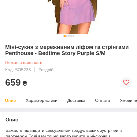
Міні-сукня з мереживним ліфом та стрінгами
Penthouse - Bedtime Story Purple S/M
Немає в наявності
Код: SO5235
Роздріб
659
₴
Опис
Характеристики
Доставка
Оплата
Умови п
Опис
Бажаєте підвищити сексуальний градус ваших зустрічей із
партнером Тоді вам точно варто купити міні-сукню з