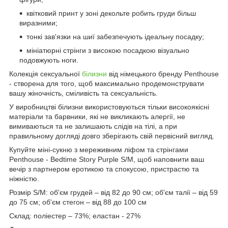
квітковий принт у зоні декольте робить груди більш
виразними;
тонкі зав'язки на шиї забезпечують ідеальну посадку;
мініатюрні стрінги з високою посадкою візуально
подовжують ноги.
Колекція сексуальної
білизни
від німецького бренду Penthouse
- створена для того, щоб максимально продемонструвати
вашу жіночність, сміливість та сексуальність.
У виробництві білизни використовуються тільки високоякісні
матеріали та барвники, які не викликають алергії, не
вимиваються та не залишають слідів на тілі, а при
правильному догляді довго зберігають свій первісний вигляд.
Купуйте міні-сукню з мереживним ліфом та стрінгами
Penthouse - Bedtime Story Purple S/M, щоб наповнити ваш
вечір з партнером еротикою та спокусою, пристрастю та
ніжністю.
Розмір S/M: об'єм грудей – від 82 до 90 см; об'єм талії – від 59
до 75 см; об'єм стегон – від 88 до 100 см
Склад: поліестер – 73%; еластан - 27%