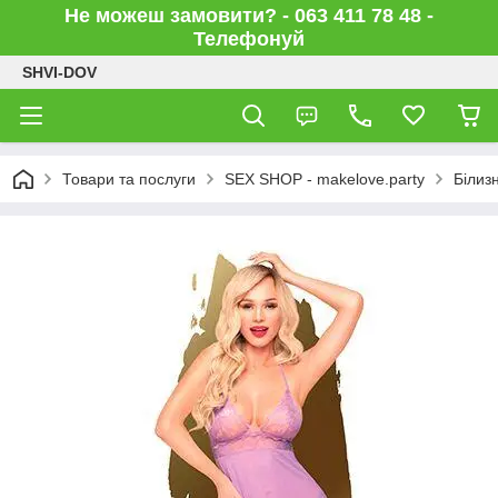
Не можеш замовити? - 063 411 78 48 -
Телефонуй
SHVI-DOV
Товари та послуги
SEX SHOP - makelove.party
Білиз