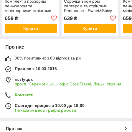
Комплект з прозорим
Сорочка з коміром
Комп
пеньюаром та
халтером та стрінгами
пен
мініатюрними стрінгами
Penthouse - Sweet&Spicy
міні
Penthouse - Midnight
Rose M/L
Pent
659
639
659
₴
₴
Mirage Black S/L
Mira
Купити
Купити
Про нас
98% позитивних з 89 відгуків за рік
Працює з 10.03.2016
м. Луцьк
просп. Перемоги 14, ✅офіс CoralTravel, Луцьк, Україна
Контакти
Сьогодні працює з 10:00 до 18:00
Показати весь графік роботи
Про нас