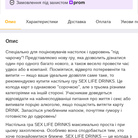
Замовлення під захистом
Опис
Характеристики
Доставка
Оплата
Умови п
Опис
Спеціально для поціновувачів настолок і одкровень "під
чарочку"! Представляємо нову гру, яка дозволить дізнатися
один про одного багато нового, а також весело провести час
удвох або в компанії. Посміятися, відверто потеревеніти та
випити — якщо ваше ідеальне дозвілля саме таке, то
рекомендуємо купити настільну гру SEX LIFE DRINKS. Це
колода карт з однаковою "сорочкою", але з трьома різними
категоріями на іншій стороні. Учасникам доведеться
відповідати на найнесподіваніші питання про життя і секс або
випивати порцію алкоголю, якщо пощастить витягти карту
DRINK. Запасіться улюбленим напоєм, почуттям гумору і
готовністю до одкровень!
Настільна гра SEX LIFE DRINKS максимально проста і при
цьому захоплююча. Особливо вона сподобається тим, хто
хоче познайомитися ближче. SEX LIFE DRINKS — це колода з