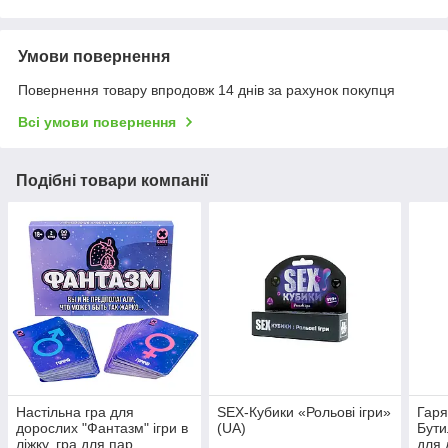
Умови повернення
Повернення товару впродовж 14 днів за рахунок покупця
Всі умови повернення
Подібні товари компанії
Настільна гра для
SEX-Кубики «Рольові ігри»
Гаря
дорослих "Фантазм" ігри в
(UA)
Бути
ліжку, гра для пар
для 