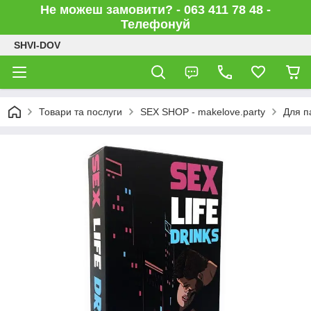
Не можеш замовити? - 063 411 78 48 -
Телефонуй
SHVI-DOV
Товари та послуги
SEX SHOP - makelove.party
Для п