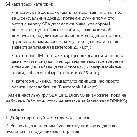
64 карт трьох категорій:
в категорії SEX вас чекають найгарячіші питання про
ваш сексуальний досвід і потаємні думки! тому, хто
витягне картку SEX доведеться відкинути сором і
розповісти, що він більше любить, підкорятися або
домінувати; поділитися ставленням до одностатевого,
групового та міжрасового сексу, або відповісти на інші
відверті запитання (в категорії 25 карт);
категорія LIFE: на такій картці приховані питання про
цікаві життєві ситуації, так що вам не вдасться зберегти
в таємниці ні забавні дитячі спогади, ні матримоніальні
плани, ані секретні мрії (в категорії 25 карт);
категорія DRINKS: пощастило! прийшов час просто
випити і розслабитися (В категорії 14 карт).
Грати в настільну гру SEX LIFE DRINKS ви зможете, поки не
набридне (або поки хтось не витягне забагато карт DRINKS).
Правила
1. Добре перетасуйте колоду карт наосліп
2. Визначте, хто першим буде витягувати карту, далі все
рухаються за годинниковою стрілкою.