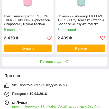
Розкішний вібратор PILLOW
Розкішний вібратор PILLOW
TALK - Flirty Pink з кристалом
TALK - Flirty Teal з кристалом
Сваровські, гнучка голівка
Сваровські, гнучка голівка
В наявності
В наявності
2 439
2 439
₴
₴
Купити
Купити
Показати ще
Про нас
98% позитивних з 89 відгуків за рік
Працює з 10.03.2016
м. Луцьк
просп. Перемоги 14, ✅офіс CoralTravel, Луцьк, Україна