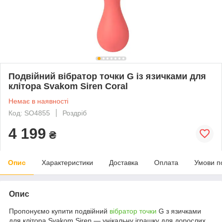
Подвійний вібратор точки G із язичками для
клітора Svakom Siren Coral
Немає в наявності
Код: SO4855
Роздріб
4 199
₴
Опис
Характеристики
Доставка
Оплата
Умови п
Опис
Пропонуємо купити подвійний
вібратор
точки
G з язичками
для клітора Svakom Siren — унікальну іграшку для дорослих