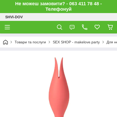
Не можеш замовити? - 063 411 78 48 -
Телефонуй
SHVI-DOV
Товари та послуги
SEX SHOP - makelove.party
Для н