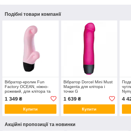
Подібні товари компанії
Вібратор-кролик Fun
Вібратор Dorcel Mini Must
Подв
Factory OCEAN, ніжно-
Magenta для клітора і
чутл
рожевий, для клітора та
точки G
Nymp
точки G, 6 режимів, на
1 349
1 639
4 4
₴
₴
батарейках
Купити
Купити
Акційні пропозиції та новинки