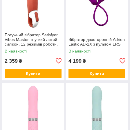
Потужний вібратор Satisfyer
Vibes Master, гнучкий литий
Вібратор двосторонній Adrien
силікон, 12 режимів роботи,
Lastic AD-2X з пультом LRS
діаметр 46 мм
В наявності
В наявності
2 359
4 199
₴
₴
Купити
Купити