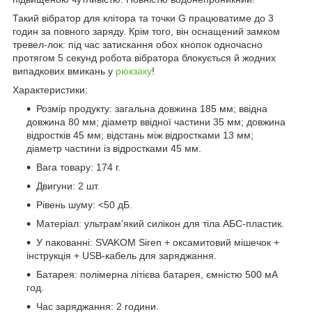
Такий вібратор для клітора та точки G працюватиме до 3
годин за повного заряду. Крім того, він оснащений замком
тревел-лок: під час затискання обох кнопок одночасно
протягом 5 секунд робота вібратора блокується й жодних
випадкових вмикань у
рюкзаку
!
Характеристики:
Розмір продукту: загальна довжина 185 мм; ввідна
довжина 80 мм; діаметр ввідної частини 35 мм; довжина
відростків 45 мм; відстань між відростками 13 мм;
діаметр частини із відростками 45 мм.
Вага товару: 174 г.
Двигуни: 2 шт.
Рівень шуму: <50 дБ.
Матеріал: ультрам’який силікон для тіла АБС-пластик.
У пакованні: SVAKOM Siren + оксамитовий мішечок +
інструкція + USB-кабель для заряджання.
Батарея: полімерна літієва батарея, ємністю 500 мА
год.
Час заряджання: 2 години.