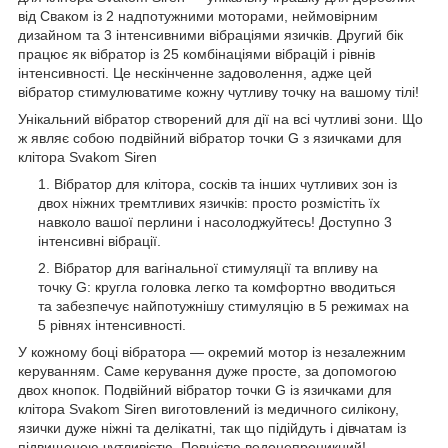
від Сваком із 2 надпотужними моторами, неймовірним
дизайном та 3 інтенсивними вібраціями язичків. Другий бік
працює як вібратор із 25 комбінаціями вібрацій і рівнів
інтенсивності. Це нескінченне задоволення, адже цей
вібратор стимулюватиме кожну чутливу точку на вашому тілі!
Унікальний вібратор створений для дії на всі чутливі зони. Що
ж являє собою подвійний вібратор точки G з язичками для
клітора Svakom Siren
Вібратор для клітора, сосків та інших чутливих зон із
двох ніжних тремтливих язичків: просто розмістіть їх
навколо вашої перлини і насолоджуйтесь! Доступно 3
інтенсивні вібрації.
Вібратор для вагінальної стимуляції та впливу на
точку G: кругла головка легко та комфортно вводиться
та забезпечує найпотужнішу стимуляцію в 5 режимах на
5 рівнях інтенсивності.
У кожному боці вібратора — окремий мотор із незалежним
керуванням. Саме керування дуже просте, за допомогою
двох кнопок. Подвійний вібратор точки G із язичками для
клітора Svakom Siren виготовлений із медичного силікону,
язички дуже ніжні та делікатні, так що підійдуть і дівчатам із
підвищеною чутливістю. Повністю водонепроникний!