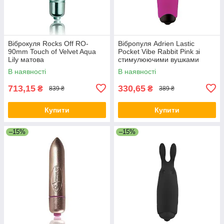
Віброкуля Rocks Off RO-
Вібропуля Adrien Lastic
90mm Touch of Velvet Aqua
Pocket Vibe Rabbit Pink зі
Lily матова
стимулюючими вушками
В наявності
В наявності
713,15
330,65
₴
₴
839 ₴
389 ₴
Купити
Купити
–15%
–15%