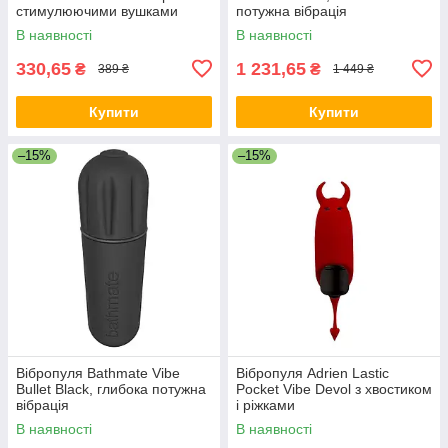
стимулюючими вушками
потужна вібрація
В наявності
В наявності
330,65
1 231,65
₴
₴
389 ₴
1 449 ₴
Купити
Купити
–15%
–15%
Вібропуля Bathmate Vibe
Вібропуля Adrien Lastic
Bullet Black, глибока потужна
Pocket Vibe Devol з хвостиком
вібрація
і ріжками
В наявності
В наявності