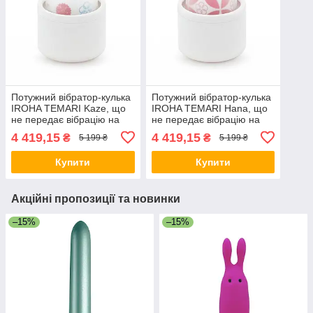
Потужний вібратор-кулька
Потужний вібратор-кулька
IROHA TEMARI Kaze, що
IROHA TEMARI Hana, що
не передає вібрацію на
не передає вібрацію на
футляр
футляр
4 419,15
4 419,15
₴
₴
5 199 ₴
5 199 ₴
Купити
Купити
Акційні пропозиції та новинки
–15%
–15%