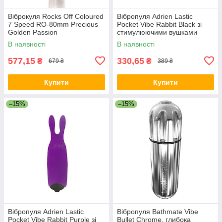
Віброкуля Rocks Off Coloured
Вібропуля Adrien Lastic
7 Speed RO-80mm Precious
Pocket Vibe Rabbit Black зі
Golden Passion
стимулюючими вушками
В наявності
В наявності
577,15
330,65
₴
₴
679 ₴
389 ₴
Купити
Купити
–15%
–15%
Вібропуля Adrien Lastic
Вібропуля Bathmate Vibe
Pocket Vibe Rabbit Purple зі
Bullet Chrome, глибока