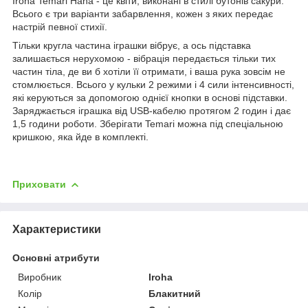
Iroha Temari Hana - це квіти, виконані в стилі бутонів сакури.
Всього є три варіанти забарвлення, кожен з яких передає
настрій певної стихії.
Тільки кругла частина іграшки вібрує, а ось підставка
залишається нерухомою - вібрація передається тільки тих
частин тіла, де ви б хотіли її отримати, і ваша рука зовсім не
стомлюється. Всього у кульки 2 режими і 4 сили інтенсивності,
які керуються за допомогою однієї кнопки в основі підставки.
Заряджається іграшка від USB-кабелю протягом 2 годин і дає
1,5 години роботи. Зберігати Temari можна під спеціальною
кришкою, яка йде в комплекті.
Приховати
Характеристики
Основні атрибути
Виробник
Iroha
Колір
Блакитний