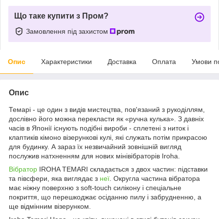
Що таке купити з Пром?
Замовлення під захистом
Опис
Характеристики
Доставка
Оплата
Умови п
Опис
Темарі - це один з видів мистецтва, пов'язаний з рукоділлям,
дослівно його можна перекласти як «ручна кулька». З давніх
часів в Японії існують подібні вироби - сплетені з ниток і
клаптиків кімоно візерункові кулі, які служать потім прикрасою
для будинку. А зараз їх незвичайний зовнішній вигляд
послужив натхненням для нових мінівібраторів Iroha.
Вібратор
IROHA TEMARI складається з двох частин: підставки
та півсфери, яка виглядає з
неї
. Округла частина вібратора
має ніжну поверхню з soft-touch силікону і спеціальне
покриття, що перешкоджає осіданню пилу і забрудненню, а
ще відмінним візерунком.