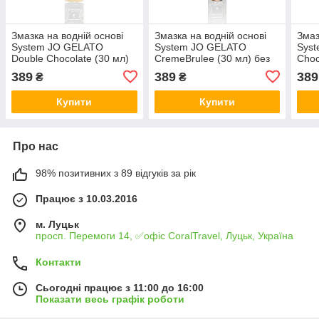
Змазка на водній основі
Змазка на водній основі
Змаз
System JO GELATO
System JO GELATO
Syst
Double Chocolate (30 мл)
CremeBrulee (30 мл) без
Choc
без цукру, парабенів та
цукру, парабенів та
цукр
389
389
389
₴
₴
гліколю
пропіленгліколю
проп
Купити
Купити
Про нас
98% позитивних з 89 відгуків за рік
Працює з 10.03.2016
м. Луцьк
просп. Перемоги 14, ✅офіс CoralTravel, Луцьк, Україна
Контакти
Сьогодні працює з 11:00 до 16:00
Показати весь графік роботи