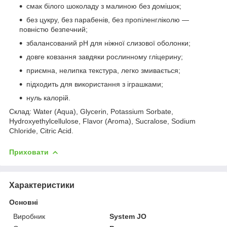
смак білого шоколаду з малиною без домішок;
без цукру, без парабенів, без пропіленгліколю —
повністю безпечний;
збалансований рН для ніжної слизової оболонки;
довге ковзання завдяки рослинному гліцерину;
приємна, нелипка текстура, легко змивається;
підходить для використання з іграшками;
нуль калорій.
Склад: Water (Aqua), Glycerin, Potassium Sorbate,
Hydroxyethylcellulose, Flavor (Aroma), Sucralose, Sodium
Chloride, Citric Acid.
Приховати
Характеристики
Основні
Виробник
System JO