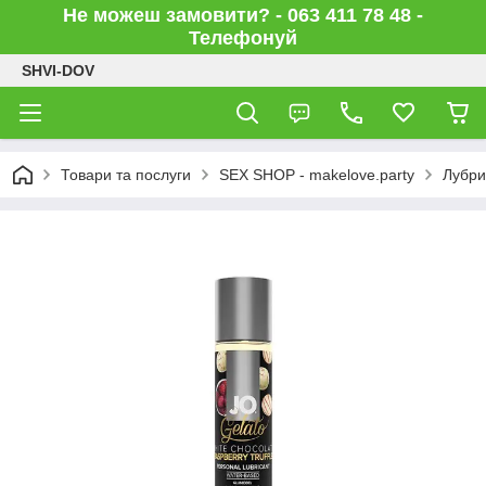
Не можеш замовити? - 063 411 78 48 -
Телефонуй
SHVI-DOV
Товари та послуги
SEX SHOP - makelove.party
Лубри