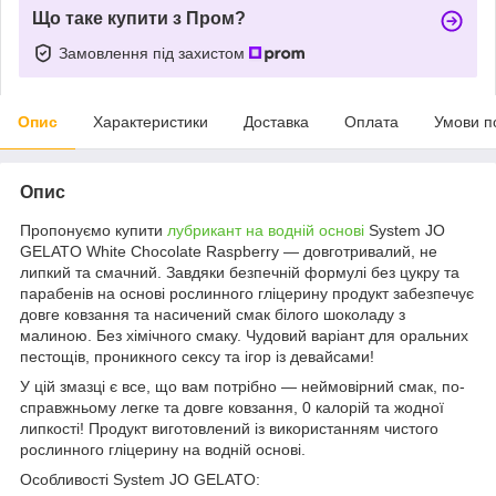
Що таке купити з Пром?
Замовлення під захистом
Опис
Характеристики
Доставка
Оплата
Умови п
Опис
Пропонуємо купити
лубрикант на водній основі
System JO
GELATO White Chocolate Raspberry — довготривалий, не
липкий та смачний. Завдяки безпечній формулі без цукру та
парабенів на основі рослинного гліцерину продукт забезпечує
довге ковзання та насичений смак білого шоколаду з
малиною. Без хімічного смаку. Чудовий варіант для оральних
пестощів, проникного сексу та ігор із девайсами!
У цій змазці є все, що вам потрібно — неймовірний смак, по-
справжньому легке та довге ковзання, 0 калорій та жодної
липкості! Продукт виготовлений із використанням чистого
рослинного гліцерину на водній основі.
Особливості System JO GELATO: