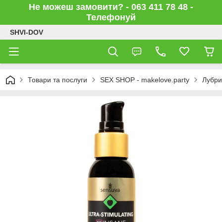
Не можеш замовити? - 063 411 78 48 -
Телефонуй
SHVI-DOV
Товари та послуги
SEX SHOP - makelove.party
Лубри