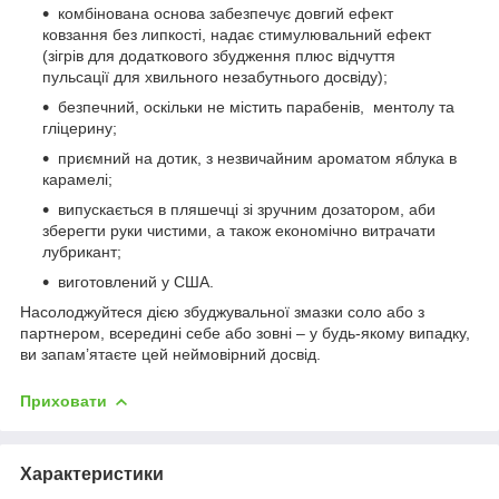
комбінована основа забезпечує довгий ефект
ковзання без липкості, надає стимулювальний ефект
(зігрів для додаткового збудження плюс відчуття
пульсації для хвильного незабутнього досвіду);
безпечний, оскільки не містить парабенів, ментолу та
гліцерину;
приємний на дотик, з незвичайним ароматом яблука в
карамелі;
випускається в пляшечці зі зручним дозатором, аби
зберегти руки чистими, а також економічно витрачати
лубрикант;
виготовлений у США.
Насолоджуйтеся дією збуджувальної змазки соло або з
партнером, всередині себе або зовні – у будь-якому випадку,
ви запам’ятаєте цей неймовірний досвід.
Приховати
Характеристики