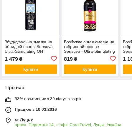
Збуджувальна змазка на
Возбуждающая смазка на
Воз
гібридній основі Sensuva
гибридной основе
гибр
Ultra-Stimulating ON
Sensuva - Ultra-Stimulating
Sens
Insane Ice (240 мл)
On Insane (57 мл)
On I
1 479
819
1 1
₴
₴
Купити
Купити
Про нас
98% позитивних з 89 відгуків за рік
Працює з 10.03.2016
м. Луцьк
просп. Перемоги 14, ✅офіс CoralTravel, Луцьк, Україна