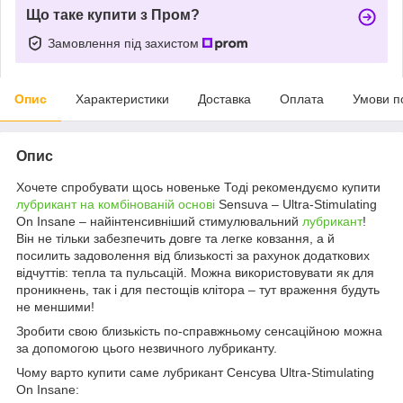
Що таке купити з Пром?
Замовлення під захистом
Опис
Характеристики
Доставка
Оплата
Умови п
Опис
Хочете спробувати щось новеньке Тоді рекомендуємо купити
лубрикант на комбінованій основі
Sensuva – Ultra-Stimulating
On Insane – найінтенсивніший стимулювальний
лубрикант
!
Він не тільки забезпечить довге та легке ковзання, а й
посилить задоволення від близькості за рахунок додаткових
відчуттів: тепла та пульсацій. Можна використовувати як для
проникнень, так і для пестощів клітора – тут враження будуть
не меншими!
Зробити свою близькість по-справжньому сенсаційною можна
за допомогою цього незвичного лубриканту.
Чому варто купити саме лубрикант Сенсува Ultra-Stimulating
On Insane: