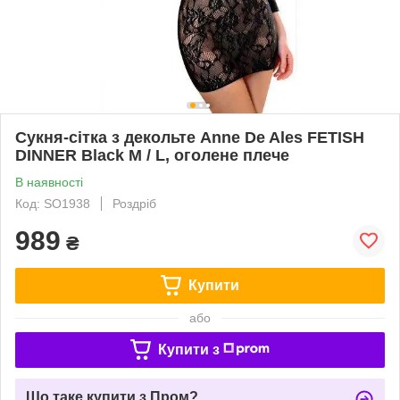
Сукня-сітка з декольте Anne De Ales FETISH
DINNER Black M / L, оголене плече
В наявності
Код: SO1938
Роздріб
989
₴
Купити
або
Купити з
Що таке купити з Пром?