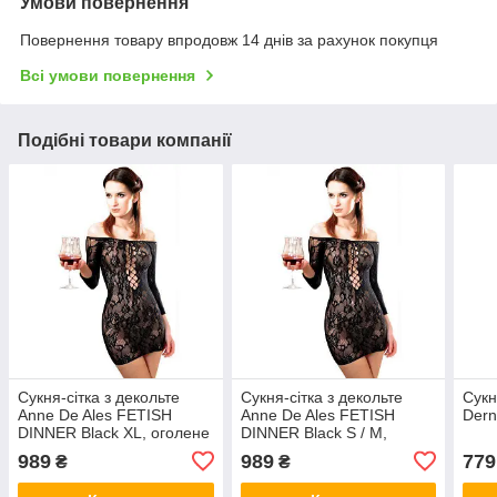
Умови повернення
Повернення товару впродовж 14 днів за рахунок покупця
Всі умови повернення
Подібні товари компанії
Сукня-сітка з декольте
Сукня-сітка з декольте
Сукн
Anne De Ales FETISH
Anne De Ales FETISH
Dern
DINNER Black XL, оголене
DINNER Black S / M,
плече
оголене плече
989
989
779
₴
₴