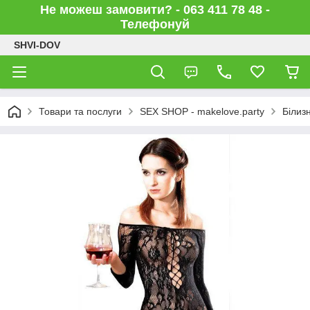
Не можеш замовити? - 063 411 78 48 -
Телефонуй
SHVI-DOV
Товари та послуги
SEX SHOP - makelove.party
Білиз