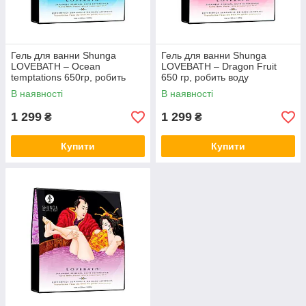
Гель для ванни Shunga
Гель для ванни Shunga
LOVEBATH – Ocean
LOVEBATH – Dragon Fruit
temptations 650гр, робить
650 гр, робить воду
воду ароматним желе зі SPA
ароматним желе зі SPA
В наявності
В наявності
ефектом
ефектом
1 299
1 299
₴
₴
Купити
Купити