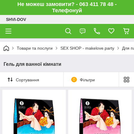
Не можеш замовити? - 063 411 78 48 -
Телефонуй
SHVI-DOV
Товари та послуги
SEX SHOP - makelove.party
Для п
Гель для ванної кімнати
Сортування
0
Фільтри