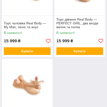
Торс дівчини Real Body —
Торс чоловіка Real Body —
PERFECT GIRL, два входи:
My Man, пеніс та анус
вагіна та попка
В наявності
В наявності
15 999
15 999
₴
₴
Купити
Купити