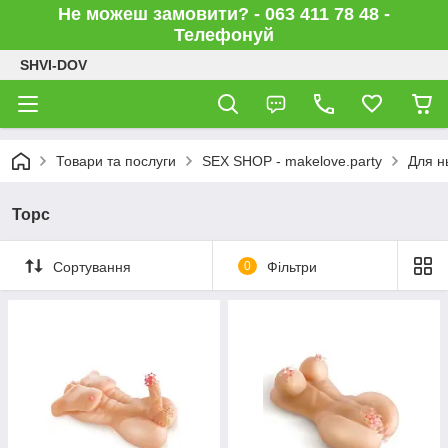
Не можеш замовити? - 063 411 78 48 -
Телефонуй
SHVI-DOV
Товари та послуги
SEX SHOP - makelove.party
Для н
Торс
Сортування
0
Фільтри